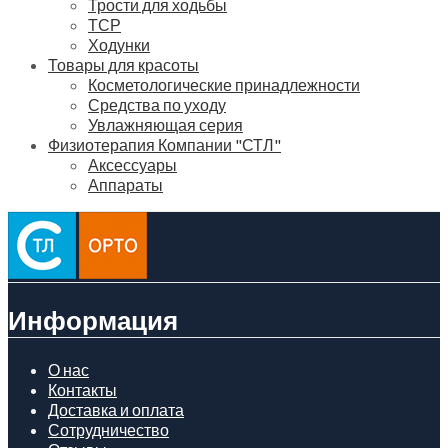
Трости для ходьбы
ТСР
Ходунки
Товары для красоты
Косметологические принадлежности
Средства по уходу
Увлажняющая серия
Физиотерапия Компании "СТЛ"
Аксессуары
Аппараты
Информация
О нас
Контакты
Доставка и оплата
Сотрудничество