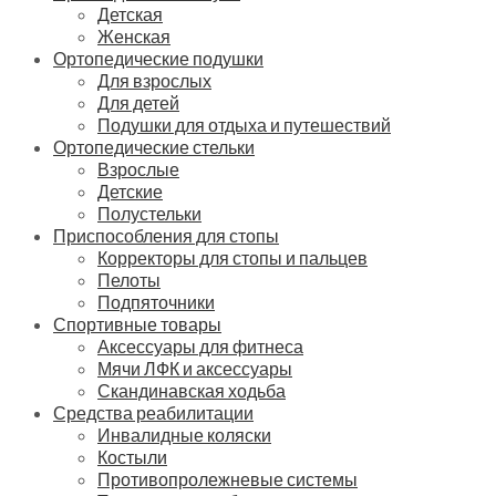
Детская
Женская
Ортопедические подушки
Для взрослых
Для детей
Подушки для отдыха и путешествий
Ортопедические стельки
Взрослые
Детские
Полустельки
Приспособления для стопы
Корректоры для стопы и пальцев
Пелоты
Подпяточники
Спортивные товары
Аксессуары для фитнеса
Мячи ЛФК и аксессуары
Скандинавская ходьба
Средства реабилитации
Инвалидные коляски
Костыли
Противопролежневые системы