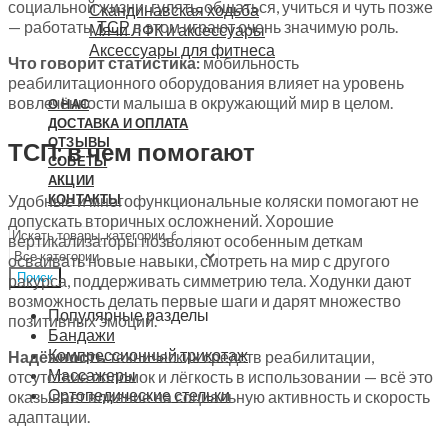
социальной жизни: гулять, общаться, учиться и чуть позже
Скандинавская ходьба
— работать.
ТСР
в этом играют очень значимую роль.
Мячи ЛФК и аксессуары
Аксессуары для фитнеса
Что говорит статистика:
мобильность
реабилитационного оборудования влияет на уровень
вовлечённости малыша в окружающий мир в целом.
О НАС
ДОСТАВКА И ОПЛАТА
ОТЗЫВЫ
ТСП: в чем помогают
СОВЕТЫ
АКЦИИ
КОНТАКТЫ
Удобные и многофункциональные коляски помогают не
допускать вторичных осложнений. Хорошие
вертикализаторы позволяют особенным деткам
осваивать новые навыки, смотреть на мир с другого
Поиск
ракурса, поддерживать симметрию тела. Ходунки дают
возможность делать первые шаги и дарят множество
Популярные разделы
позитивных эмоций.
Бандажи
Компрессионный трикотаж
Надёжность
технических средств реабилитации,
Массажеры
отсутствие поломок и лёгкость в использовании — всё это
Ортопедические стельки
оказывает влияние на социальную активность и скорость
адаптации.