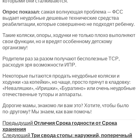
которыми они сталкиваются.
Опрос показал:
самая волнующая проблема — ФСС
выдает неудобные дешевые технические средства
реабилитации, которые совершенно не подходят ребенку.
Такие коляски, опоры, ходунки не только плохо выполняют
свои функции, но и вредят особенному детскому
организму!
Родители раз за разом получают бесполезные ТСР,
расходуя зря возможности ИПР.
Некоторые пытаются продать неудобные коляски и
ходунки «за копейки», но чаще, просто прячут в кладовку:
«Неваляшки», «Иришки», «Буратино» или очень неудобные
отечественные туторы и аппараты.
Дорогие мамы, знакомо ли вам это? Хотите, чтобы было
по-другому? Мы знаем, как вам помочь!
Предыдущий
Отличия Срока годности от Срока
хранения
Следующий
Три свода стопы: наружний, поперечный