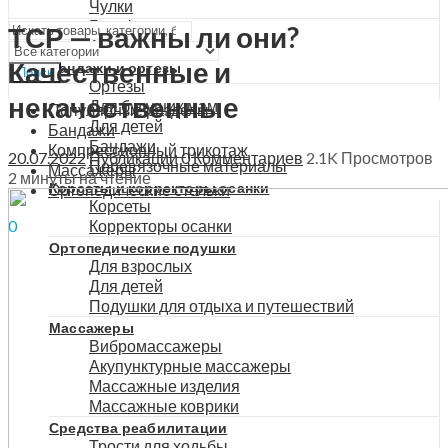
Чулки
Меню
Гольфы
ТСР — важны ли они?
Аксессуары
Качественные и
Бандажи и ортезы
Поиск
Ортезы
некачественные
Для будущих мам
Популярные разделы
Для детей
Бандажи
Бандажи
Компрессионный трикотаж
20.07.2022
Публикации
0
Комментариев
2.1K
Просмотров
Перевязочные материалы
Массажеры
2 минуты на чтение
Корсеты и корректоры осанки
Ортопедические стельки
Корсеты
Корректоры осанки
0
0
₽
Ортопедические подушки
Для взрослых
Для детей
Подушки для отдыха и путешествий
Массажеры
Вибромассажеры
Акупунктурные массажеры
Массажные изделия
Массажные коврики
Средства реабилитации
Трости для ходьбы