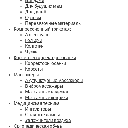
Бандажи
Для будущих мам
Для детей
Ортезы
Перевязочные материалы
Компрессионный трикотаж
Аксессуары
Гольфы
Колготки
Чулки
Корсеты и корректоры осанки
Корректоры осанки
Корсеты
Массажеры
Акупунктурные массажеры
Вибромассажеры
Массажные изделия
Массажные коврики
Медицинская техника
Ингаляторы
Соляные лампы
Увлажнители воздуха
Ортопедическая обувь