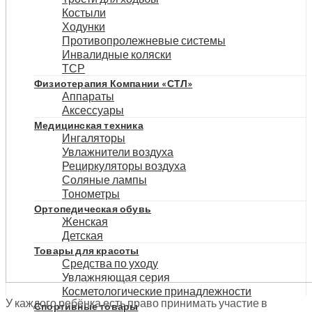
Костыли
Ходунки
Противопролежневые системы
Инвалидные коляски
ТСР
Физиотерапия Компании «СТЛ»
Аппараты
Аксессуары
Медицинская техника
Ингаляторы
Увлажнители воздуха
Рециркуляторы воздуха
Соляные лампы
Тонометры
Ортопедическая обувь
Женская
Детская
Товары для красоты
Средства по уходу
Увлажняющая серия
Косметологические принадлежности
У каждого ребёнка есть право принимать участие в
Спортивные товары