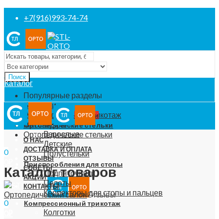
+7(916)993-74-74
Поиск
Каталог
Популярные разделы
Бандажи
Компрессионный трикотаж
РАСПРОДАЖА
скидки
Массажеры
Ортопедические стельки
Взрослые
Ортопедические стельки
О НАС
Детские
ДОСТАВКА И ОПЛАТА
0
Полустельки
ОТЗЫВЫ
0
₽
Приспособления для стопы
Каталог товаров
СОВЕТЫ
Меню
Подпяточники
АКЦИИ
Пелоты
КОНТАКТЫ
Корректоры для стопы и пальцев
Ортопедический салон
Отзывы
0
0
Компрессионный трикотаж
Колготки
0
₽
0
₽