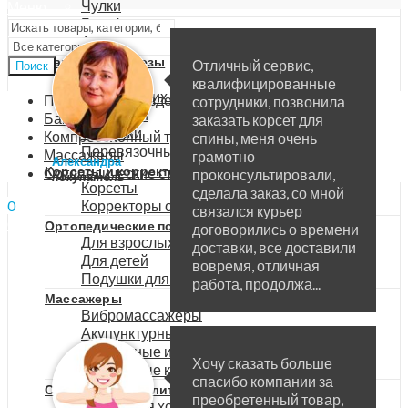
Чулки
Меню
Гольфы
Аксессуары
Бандажи и ортезы
Отличный сервис,
Поиск
Ортезы
квалифицированные
Для будущих мам
Популярные разделы
сотрудники, позвонила
Для детей
Бандажи
заказать корсет для
Бандажи
Компрессионный трикотаж
спины, меня очень
Перевязочные материалы
Массажеры
грамотно
Александра
Корсеты и корректоры осанки
Ортопедические стельки
проконсультировали,
покупатель
Корсеты
сделала заказ, со мной
Корректоры осанки
0
связался курьер
0
₽
Ортопедические подушки
договорились о времени
Для взрослых
доставки, все доставили
Для детей
вовремя, отличная
Подушки для отдыха и путешествий
работа, продолжа...
Массажеры
Вибромассажеры
Акупунктурные массажеры
Массажные изделия
Хочу сказать больше
Массажные коврики
спасибо компании за
Средства реабилитации
преобретенный товар,
Трости для ходьбы