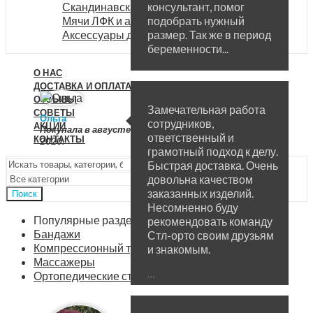
консультант, помог
Скандинавская ходьба
подобрать нужный
Мячи ЛФК и аксессуары
размер. Так же в период
Аксессуары для фитнеса
беременности...
О НАС
ДОСТАВКА И ОПЛАТА
ОТЗЫВЫ
Замечательная работа
СОВЕТЫ
Ольга
сотрудников,
АКЦИИ
Покупала в августе
ответственный и
КОНТАКТЫ
2020.
грамотный подход к делу.
Быстрая доставка. Очень
довольна качеством
заказанных изделий.
Поиск
Несомненно буду
Популярные разделы
рекомендовать команду
Бандажи
Стл-орто своим друзьям
Компрессионный трикотаж
и знакомым.
Массажеры
...
Ортопедические стельки