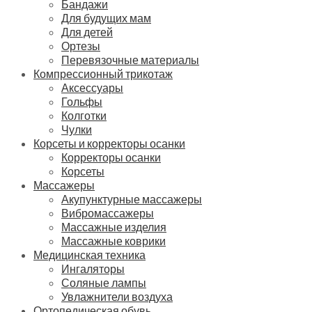
Бандажи
Для будущих мам
Для детей
Ортезы
Перевязочные материалы
Компрессионный трикотаж
Аксессуары
Гольфы
Колготки
Чулки
Корсеты и корректоры осанки
Корректоры осанки
Корсеты
Массажеры
Акупунктурные массажеры
Вибромассажеры
Массажные изделия
Массажные коврики
Медицинская техника
Ингаляторы
Соляные лампы
Увлажнители воздуха
Ортопедическая обувь