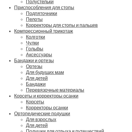
Полустельки
Приспособления для стопы
Подпяточники
Пелоты
Корректоры для стопы и пальцев
Компрессионный трикотаж
Колготки
Чулки
Гольфы
Аксессуары
Бандажи и ортезы
Ортезы
Для будущих мам
Для детей
Бандажи
Перевязочные материалы
Корсеты и корректоры осанки
Корсеты
Корректоры осанки
Ортопедические подушки
Для взрослых
Для детей
Подушки для отдыха и путешествий