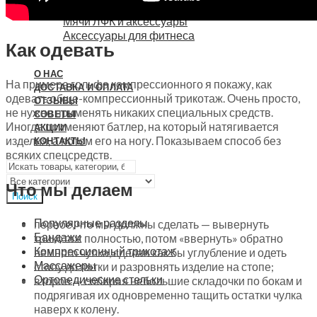
Скандинавская ходьба
Мячи ЛФК и аксессуары
Аксессуары для фитнеса
Как одевать
О НАС
На примере гольфа компрессионного я покажу, как
ДОСТАВКА И ОПЛАТА
одевать обще-компрессионный трикотаж. Очень просто,
ОТЗЫВЫ
не нужно применять никаких специальных средств.
СОВЕТЫ
Иногда применяют батлер, на который натягивается
АКЦИИ
изделия, а потом его на ногу. Показываем способ без
КОНТАКТЫ
всяких спецсредств.
Что мы делаем
Поиск
Популярные разделы
первое, что мы должны сделать — вывернуть
Бандажи
трикотаж полностью, потом «ввернуть» обратно
Компрессионный трикотаж
немного чулка, сделав как бы углубление и одеть
Массажеры
стопу до пятки и разровнять изделие на стопе;
Ортопедические стельки
второе — собирая небольшие складочки по бокам и
подрягивая их одновременно тащить остатки чулка
наверх к колену.