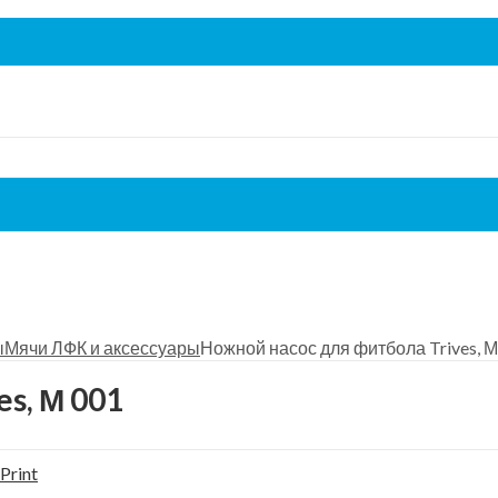
ы
Мячи ЛФК и аксессуары
Ножной насос для фитбола Trives, М
s, М 001
Print