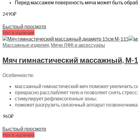
Перед массажем поверхность мяча может быть обрабо
2490
₽
В корзину
Быстрый просмотр
Нет в наличии
Массажные изделия
,
Мячи ЛФК и аксессуары
Мяч гимнастический массажный, М-1
Особенности:
массажный гимнастический мяч поможет увеличить си
прекрасно расслабляет тело и позволяет снять стресс
стимулирует рефлексогенные зоны;
поможет разгрузить связочный аппарат позвоночника
960
₽
Читать далее
Быстрый просмотр
Нет в наличии