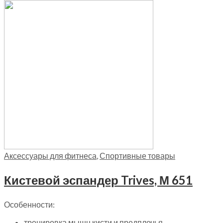
Аксессуары для фитнеса
,
Спортивные товары
Кистевой эспандер Trives, М 651
Особенности:
тренировка мышц кисти и предплечья