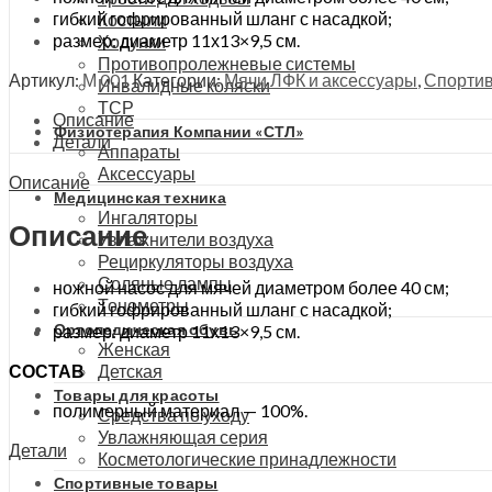
гибкий гофрированный шланг с насадкой;
Костыли
размер: диаметр 11х13×9,5 см.
Ходунки
Противопролежневые системы
Артикул:
М 001
Категории:
Мячи ЛФК и аксессуары
,
Спорти
Инвалидные коляски
ТСР
Описание
Физиотерапия Компании «СТЛ»
Детали
Аппараты
Аксессуары
Описание
Медицинская техника
Ингаляторы
Описание
Увлажнители воздуха
Рециркуляторы воздуха
Соляные лампы
ножной насос для мячей диаметром более 40 см;
Тонометры
гибкий гофрированный шланг с насадкой;
Ортопедическая обувь
размер: диаметр 11х13×9,5 см.
Женская
Детская
СОСТАВ
Товары для красоты
полимерный материал — 100%.
Средства по уходу
Увлажняющая серия
Детали
Косметологические принадлежности
Спортивные товары