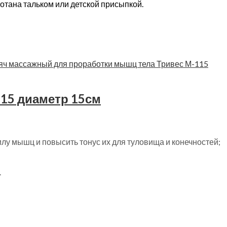
тана тальком или детской присыпкой.
15 диаметр 15см
лу мышц и повысить тонус их для туловища и конечностей;
;
.