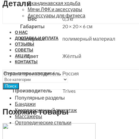
Детали
Скандинавская ходьба
Мячи ЛФК и аксессуары
Аксессуары для фитнеса
Вес
0,3 кг
Габариты
20 × 20 × 6 см
О НАС
ДОСТАВКА И ОПЛАТА
Материал
полимерный материал
ОТЗЫВЫ
СОВЕТЫ
Цвет
Жёлтый
АКЦИИ
КОНТАКТЫ
Страна производитель
Россия
Поиск
Производитель
Trives
Популярные разделы
Бандажи
Похожие товары
Компрессионный трикотаж
Массажеры
Ортопедические стельки