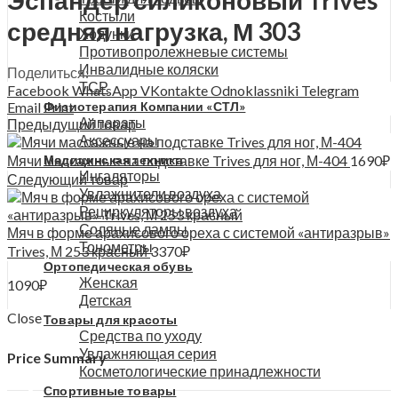
Костыли
средняя нагрузка, М 303
Ходунки
Противопролежневые системы
Инвалидные коляски
Поделиться:
ТСР
Facebook
WhatsApp
VKontakte
Odnoklassniki
Telegram
Email
Print
Физиотерапия Компании «СТЛ»
Аппараты
Предыдущий товар
Аксессуары
Мячи массажные на подставке Trives для ног, М-404
1690
₽
Медицинская техника
Ингаляторы
Следующий товар
Увлажнители воздуха
Рециркуляторы воздуха
Соляные лампы
Мяч в форме арахисового ореха с системой «антиразрыв»
Тонометры
Trives, М 253 красный
3370
₽
Ортопедическая обувь
Женская
1090
₽
Детская
Close
Товары для красоты
Средства по уходу
Увлажняющая серия
Price Summary
Косметологические принадлежности
Спортивные товары