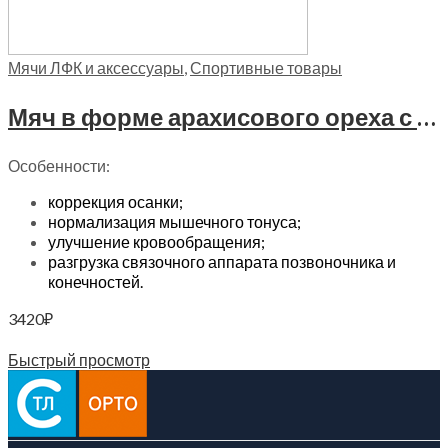
Мячи ЛФК и аксессуары
,
Спортивные товары
Мяч в форме арахисового ореха с системой «антиразрыв» Trives, М 240 желтый
Особенности:
коррекция осанки;
нормализация мышечного тонуса;
улучшение кровообращения;
разгрузка связочного аппарата позвоночника и
конечностей.
3420
₽
Читать далее
Быстрый просмотр