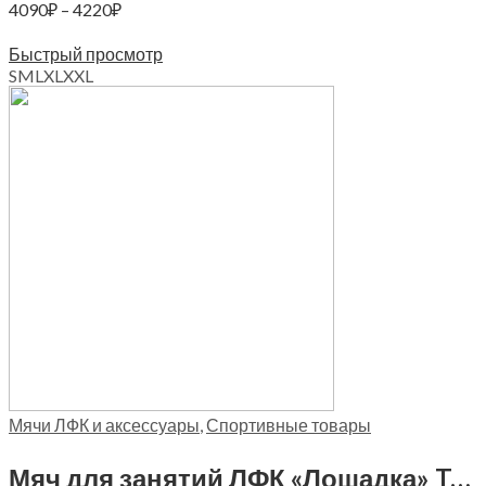
Диапазон
4090
₽
–
4220
₽
цен:
Выберите параметры
4090₽
Быстрый просмотр
–
S
M
L
XL
XXL
4220₽
Мячи ЛФК и аксессуары
,
Спортивные товары
Мяч для занятий ЛФК «Лошадка» Trives, М-310