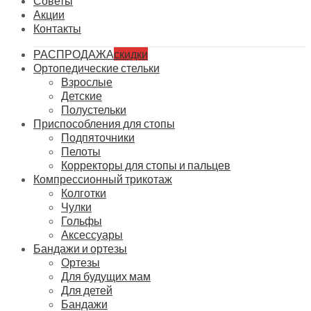
Советы
Акции
Контакты
РАСПРОДАЖА
скидки
Ортопедические стельки
Взрослые
Детские
Полустельки
Приспособления для стопы
Подпяточники
Пелоты
Корректоры для стопы и пальцев
Компрессионный трикотаж
Колготки
Чулки
Гольфы
Аксессуары
Бандажи и ортезы
Ортезы
Для будущих мам
Для детей
Бандажи