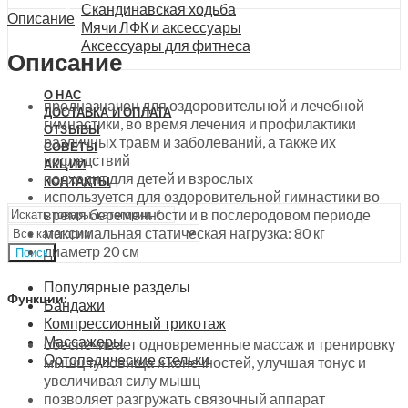
Скандинавская ходьба
Описание
Мячи ЛФК и аксессуары
Аксессуары для фитнеса
Описание
О НАС
предназначен для оздоровительной и лечебной
ДОСТАВКА И ОПЛАТА
гимнастики, во время лечения и профилактики
ОТЗЫВЫ
различных травм и заболеваний, а также их
СОВЕТЫ
последствий
АКЦИИ
подходит для детей и взрослых
КОНТАКТЫ
используется для оздоровительной гимнастики во
время беременности и в послеродовом периоде
максимальная статическая нагрузка: 80 кг
диаметр 20 см
Поиск
Популярные разделы
Функции:
Бандажи
Компрессионный трикотаж
Массажеры
обеспечивает одновременные массаж и тренировку
Ортопедические стельки
мышц туловища и конечностей, улучшая тонус и
увеличивая силу мышц
позволяет разгружать связочный аппарат