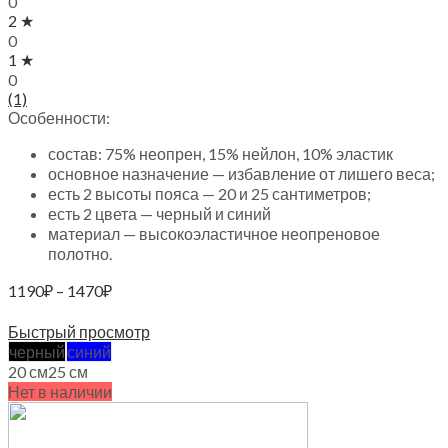
0
2 ★
0
1 ★
0
(1)
Особенности:
состав: 75% неопрен, 15% нейлон, 10% эластик
основное назначение — избавление от лишего веса;
есть 2 высоты пояса — 20 и 25 сантиметров;
есть 2 цвета — черный и синий
материал — высокоэластичное неопреновое
полотно.
Диапазон
1190
₽
–
1470
₽
цен:
Выберите параметры
1190₽
Быстрый просмотр
–
черный
синий
1470₽
20 см
25 см
Нет в наличии