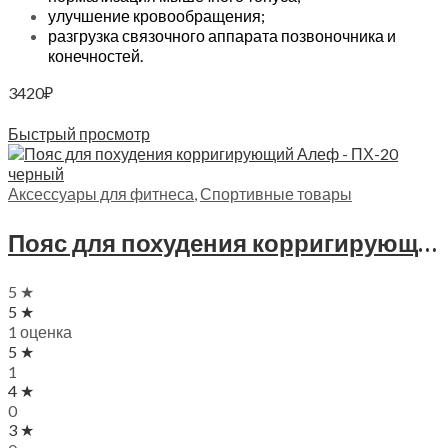
улучшение кровообращения;
разгрузка связочного аппарата позвоночника и
конечностей.
3420
₽
Читать далее
Быстрый просмотр
Аксессуары для фитнеса
,
Спортивные товары
Пояс для похудения корригирующиий Алеф, ПХ
5 ★
5 ★
1 оценка
5 ★
1
4 ★
0
3 ★