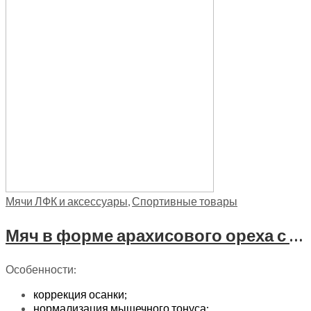
Мячи ЛФК и аксессуары
,
Спортивные товары
Мяч в форме арахисового ореха с системой «антиразрыв» Trives, М 240 желтый
Особенности:
коррекция осанки;
нормализация мышечного тонуса;