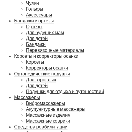
Чулки
Гольфы
Аксессуары
Бандажи и ортезы
Ортезы
Для будущих мам
Для детей
Бандажи
Перевязочные материалы
Корсеты и корректоры осанки
Корсеты
Корректоры осанки
Ортопедические подушки
Для взрослых
Для детей
Подушки для отдыха и путешествий
Массажеры
Вибромассажеры
Акупунктурные массажеры
Массажные изделия
Массажные коврики
Средства реабилитации