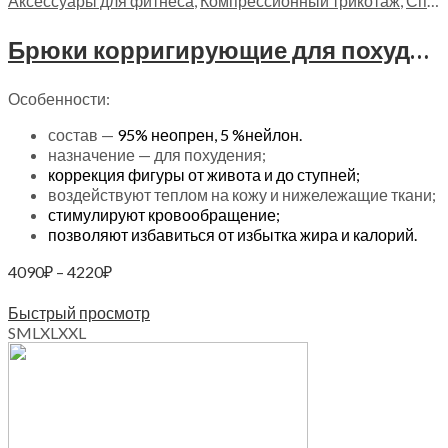
Аксессуары для фитнеса
,
Компрессионный трикотаж
,
Спортивные товары
Брюки корригирующие для похудения Алеф, БК
Особенности:
состав —
95% неопрен,
5 %нейлон.
назначение — для похудения;
коррекция фигуры от живота и до ступней;
воздействуют теплом на кожу и нижележащие ткани;
стимулируют кровообращение;
позволяют избавиться от избытка жира и калорий.
Диапазон
4090
₽
–
4220
₽
цен:
Выберите параметры
4090₽
Быстрый просмотр
–
S
M
L
XL
XXL
4220₽