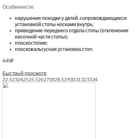
Особенности:
нарушения походки у детей, сопровождающиеся
установкой стопы носками внутрь;
приведение переднего отдела стопы (отклонение
носочной части стопы);
плоскостопие;
плосковальгусная установка стоп.
640
₽
Выберите параметры
Быстрый просмотр
22.5
23
24
25
25.5
26
27
28
28.5
29
30
31
32
33
34