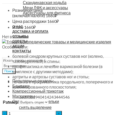
Скандинавская ходьба
Мячи ЛФК и аксессуары
Розничная цена
Аксессуары для фитнеса
(включая налоги)
1660
₽
Цена распродажи
1660
₽
Итого
1660
₽
О НАС
ДОСТАВКА И ОПЛАТА
Нет в наличии
ОТЗЫВЫ
СОВЕТЫ
АКЦИИ
Особенности:
КОНТАКТЫ
болевой синдром крупных суставов ног (колено,
тазобедренный) и спины;
профилактика и лечение варикозной болезни (в
комплексе с другими методами);
Поиск
артриты и артрозы суставов ног и стопы;
Популярные разделы
лечение и профилактика продольного, поперечного и
Бандажи
комбинированного плоскостопия;
Компрессионный трикотаж
Массажеры
36
37
38
39
40
41
42
43
44
45
46
Ортопедические стельки
Размер
снять выделение
Стельки