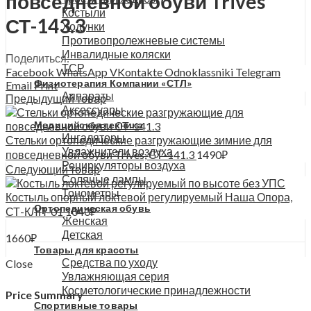
повседневной обуви Trives
Костыли
СТ-143.3
Ходунки
Противопролежневые системы
Инвалидные коляски
Поделиться:
ТСР
Facebook
WhatsApp
VKontakte
Odnoklassniki
Telegram
Физиотерапия Компании «СТЛ»
Email
Print
Аппараты
Предыдущий товар
Аксессуары
Медицинская техника
Ингаляторы
Стельки ортопедические разгружающие зимние для
Увлажнители воздуха
повседневной обуви Trives, СТ-141.3
1490
₽
Рециркуляторы воздуха
Следующий товар
Соляные лампы
Тонометры
Костыль опорный локтевой регулируемый Наша Опора,
Ортопедическая обувь
СТ-КЛП-01
1040
₽
Женская
Детская
1660
₽
Товары для красоты
Средства по уходу
Close
Увлажняющая серия
Косметологические принадлежности
Price Summary
Спортивные товары