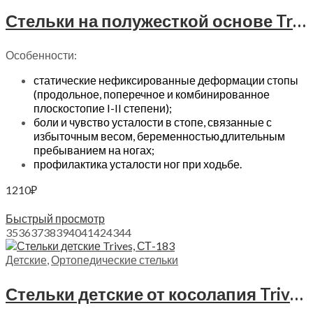
Стельки на полужесткой основе Trives, СТ-101
Особенности:
статические нефиксированные деформации стопы
(продольное, поперечное и комбинированное
плоскостопие I-II степени);
боли и чувство усталости в стопе, связанные с
избыточным весом, беременностью,длительным
пребыванием на ногах;
профилактика усталости ног при ходьбе.
1210
₽
Выберите параметры
Быстрый просмотр
35
36
37
38
39
40
41
42
43
44
Детские
,
Ортопедические стельки
Стельки детские от косолапия Trives, СТ-183