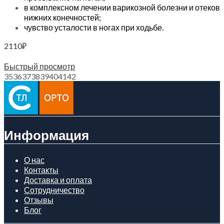
в комплексном лечении варикозной болезни и отеков
нижних конечностей;
чувство усталости в ногах при ходьбе.
2110
₽
Выберите параметры
Быстрый просмотр
35
36
37
38
39
40
41
42
Информация
О нас
Контакты
Доставка и оплата
Сотрудничество
Отзывы
Блог