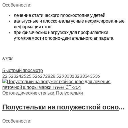
Особенности:
лечение статического плоскостопия у детей;
вальгусные и плоско-вальгусные нефиксированные
деформации стоп;
при физических нагрузках для профилактики
утомляемости опорно-двигательного аппарата.
670
₽
Выберите параметры
Быстрый просмотр
22.5
23
24
25
25.5
26
27
28
28.5
29
30
31
32
33
34
35
36
Ортопедические стельки
,
Полустельки
Полустельки на полужесткой основе Trives, СТ-204
Особенности: