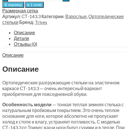
зимние
В корзину
в 1 клик
ортопедические
Размерная сетка
разгружающие
Артикул:
СТ-143.3
Категории:
Взрослые
,
Ортопедические
для
стельки
Бренд:
Trives
повседневной
обуви
Описание
Trives
Детали
СТ-143.3
Отзывы (0)
quantity
Описание
Описание
Ортопедические разгружающие стельки на эластичном
каркасе СТ-143.3 — очень интересный вариант
приобретения для повседневной обуви.
Особенность модели
— тонкая теплая зимняя стелька с
натуральным пробковым покрытием. Это очень теплое
основание для ноги, которое абсолютно не пропускает
холод к стопе и влагу, устраняет потливость. С моделью
СТ-143.3 от Тривес ваши ноги будут сухими и в тепле. При