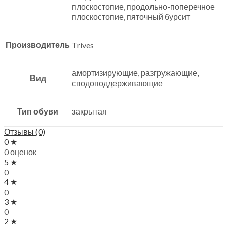
плоскостопие, продольно-поперечное
плоскостопие, пяточный бурсит
Производитель
Trives
амортизирующие, разгружающие,
Вид
сводоподдерживающие
Тип обуви
закрытая
Отзывы (0)
0 ★
0 оценок
5 ★
0
4 ★
0
3 ★
0
2 ★