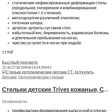
статические нефиксированные деформации стопы
(продольное, поперечное и комбинированное
плоскостопие I-II степени);
метатарзалгии различной этиологии;
пяточная шпора;
артрозо-артриты суставов стоп;
избыточный вес, беременность, варикозная болезнь
и длительное пребывание на ногах;
чувство усталости в ногах при ходьбе.
1190
₽
Выберите параметры
Быстрый просмотр
35
36
37
38
39
40
41
42
43
44
45
Детские
,
Ортопедические стельки
Стельки детские Trives кожаные, СТ-169
Особенности:
профилактика формирования вальгусной и плоско-