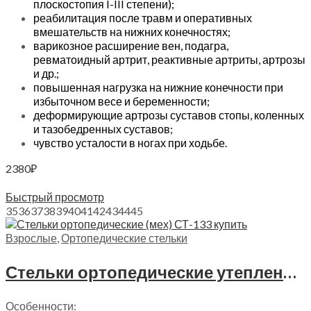
плоскостопия I-III степени);
реабилитация после травм и оперативных
вмешательств на нижних конечностях;
варикозное расширение вен, подагра,
ревматоидный артрит, реактивные артриты, артрозы
и др.;
повышенная нагрузка на нижние конечности при
избыточном весе и беременности;
деформирующие артрозы суставов стопы, коленных
и тазобедренных суставов;
чувство усталости в ногах при ходьбе.
2380
₽
Выберите параметры
Быстрый просмотр
35
36
37
38
39
40
41
42
43
44
45
Взрослые
,
Ортопедические стельки
Стельки ортопедические утепленные шерстяные Trives, СТ-133
Особенности: