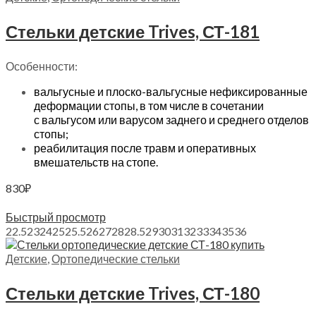
Стельки детские Trives, СТ-181
Особенности:
вальгусные и плоско-вальгусные нефиксированные
деформации стопы, в том числе в сочетании
с вальгусом или варусом заднего и среднего отделов
стопы;
реабилитация после травм и оперативных
вмешательств на стопе.
830
₽
Выберите параметры
Быстрый просмотр
22.5
23
24
25
25.5
26
27
28
28.5
29
30
31
32
33
34
35
36
Детские
,
Ортопедические стельки
Стельки детские Trives, СТ-180