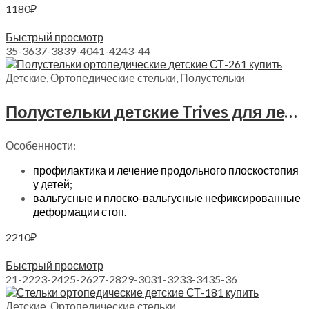
1180
₽
Выберите параметры
Быстрый просмотр
35-36
37-38
39-40
41-42
43-44
Детские
,
Ортопедические стельки
,
Полустельки
Полустельки детские Trives для лечения плоскостопия, СТ-261
Особенности:
профилактика и лечение продольного плоскостопия
у детей;
вальгусные и плоско-вальгусные нефиксированные
деформации стоп.
2210
₽
Выберите параметры
Быстрый просмотр
21-22
23-24
25-26
27-28
29-30
31-32
33-34
35-36
Детские
,
Ортопедические стельки