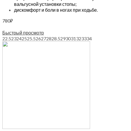
вальгусной установки стопы;
дискомфорт и боли в ногах при ходьбе.
780
₽
Выберите параметры
Быстрый просмотр
22.5
23
24
25
25.5
26
27
28
28.5
29
30
31
32
33
34