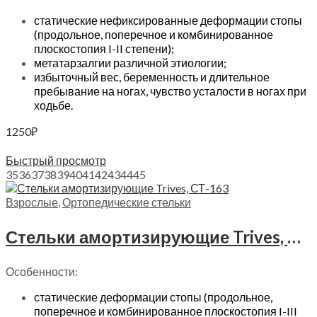
статические нефиксированные деформации стопы
(продольное, поперечное и комбинированное
плоскостопия I-II степени);
метатарзалгии различной этиологии;
избыточный вес, беременность и длительное
пребывание на ногах, чувство усталости в ногах при
ходьбе.
1250
₽
Выберите параметры
Быстрый просмотр
35
36
37
38
39
40
41
42
43
44
45
Взрослые
,
Ортопедические стельки
Стельки амортизирующие Trives, СТ-163
Особенности:
статические деформации стопы (продольное,
поперечное и комбинированное плоскостопия I-III