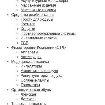
Акупунктурные массажеры
Массажные изделия
Массажные коврики
Средства реабилитации
Трости для ходьбы
Костыли
Ходунки
Противопролежневые системы
Инвалидные коляски
ТСР
Физиотерапия Компании «СТЛ»
Аппараты
Аксессуары
Медицинская техника
Ингаляторы
Увлажнители воздуха
Рециркуляторы воздуха
Соляные лампы
Тонометры
Ортопедическая обувь
Женская
Детская
Товары для красоты