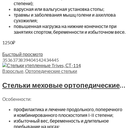
степени);
варусная или вальгусная установка стопы;
травмы и заболевания мышц голени и ахиллова
сухожилия;
повышенная нагрузка на нижние конечности при
занятиях спортом, беременности и избыточном весе.
1250
₽
Выберите параметры
Быстрый просмотр
35
36
37
38
39
40
41
42
43
44
45
Взрослые
,
Ортопедические стельки
Стельки меховые ортопедические Trives, СТ-114
Особенности:
профилактика и лечение продольного, поперечного
и комбинированного плоскостопия I-II степени;
избыточный вес, беременность и длительное
пребывание на ногах;