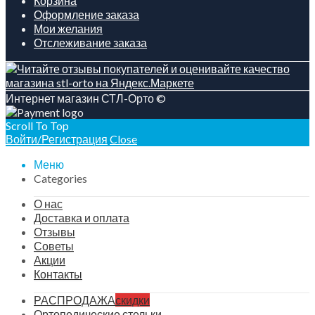
Корзина
Оформление заказа
Мои желания
Отслеживание заказа
Интернет магазин СТЛ-Орто ©
Scroll To Top
Войти/Регистрация
Close
Меню
Categories
О нас
Доставка и оплата
Отзывы
Советы
Акции
Контакты
РАСПРОДАЖА
скидки
Ортопедические стельки