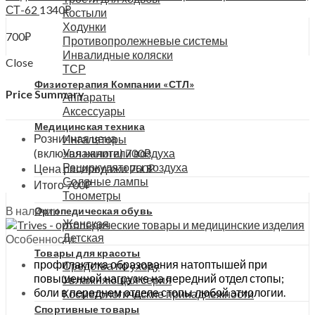
СТ-62
1340
₽
Костыли
Ходунки
700
₽
Противопролежневые системы
Инвалидные коляски
Close
ТСР
Физиотерапия Компании «СТЛ»
Price Summary
Аппараты
Аксессуары
Медицинская техника
Розничная цена
Ингаляторы
(включая налоги)
700
₽
Увлажнители воздуха
Рециркуляторы воздуха
Цена распродажи
700
₽
Соляные лампы
Итого
700
₽
Тонометры
В наличии
Ортопедическая обувь
Женская
Детская
Особенности:
Товары для красоты
профилактика образования натоптышей при
Средства по уходу
повышенной нагрузке на передний отдел стопы;
Увлажняющая серия
боли в переднем отделе стопы любой этиологии.
Косметологические принадлежности
Спортивные товары