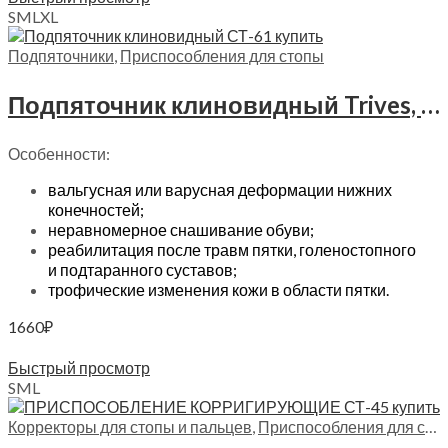
S
M
L
XL
Подпяточники
,
Приспособления для стопы
Подпяточник клиновидный Trives, СТ-61
Особенности:
вальгусная или варусная деформации нижних
конечностей;
неравномерное снашивание обуви;
реабилитация после травм пятки, голеностопного
и подтаранного суставов;
трофические изменения кожи в области пятки.
1660
₽
Выберите параметры
Быстрый просмотр
S
M
L
Корректоры для стопы и пальцев
,
Приспособления для стопы