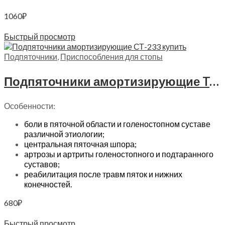
1060
₽
Читать далее
Быстрый просмотр
Подпяточники
,
Приспособления для стопы
Подпяточники амортизирующие Trives, СТ-233
Особенности:
боли в пяточной области и голеностопном суставе
различной этиологии;
центральная пяточная шпора;
артрозы и артриты голеностопного и подтаранного
суставов;
реабилитация после травм пяток и нижних
конечностей.
680
₽
Выберите параметры
Быстрый просмотр