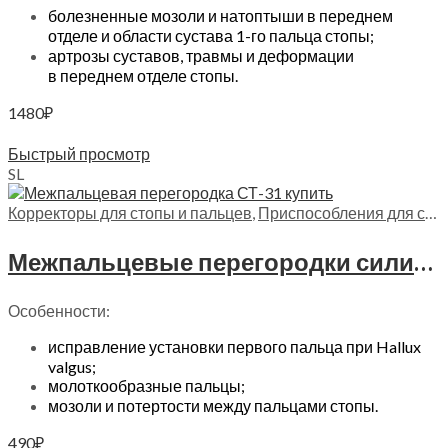
болезненные мозоли и натоптыши в переднем
отделе и области сустава 1-го пальца стопы;
артрозы суставов, травмы и деформации
в переднем отделе стопы.
1480
₽
Выберите параметры
Быстрый просмотр
S
L
Корректоры для стопы и пальцев
,
Приспособления для стопы
Межпальцевые перегородки силиконовые Trives, СТ-31
Особенности:
исправление установки первого пальца при Hallux
valgus;
молоткообразные пальцы;
мозоли и потертости между пальцами стопы.
490
₽