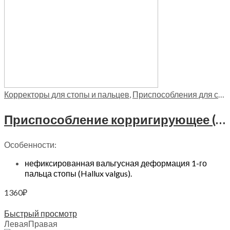
Корректоры для стопы и пальцев
,
Приспособления для стопы
Приспособление корригирующее (бандаж отводящий для большого пальца стопы) Trives, Т-03
Особенности:
нефиксированная вальгусная деформация 1-го
пальца стопы (Hallux valgus).
1360
₽
Выберите параметры
Быстрый просмотр
Левая
Правая