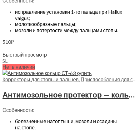
Особенности:
исправление установки 1-го пальца при Hallux
valgus;
молоткообразные пальцы;
мозоли и потертости между пальцами стопы.
510
₽
Выберите параметры
Быстрый просмотр
S
L
Нет в наличии
Корректоры для стопы и пальцев
,
Приспособления для стопы
Антимозольное протектор — кольцо с клеевым слоем Trives, СТ-63
Особенности:
болезненные натоптыши, мозоли и ссадины
на стопе.