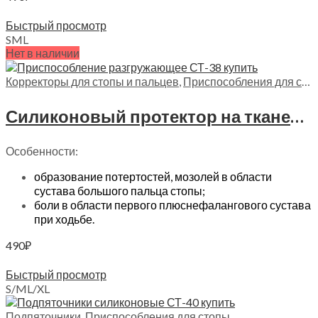
Выберите параметры
Быстрый просмотр
S
M
L
Нет в наличии
Корректоры для стопы и пальцев
,
Приспособления для стопы
Силиконовый протектор на тканевой основе с защитой первого пальца Trives, СТ-38
Особенности:
образование потертостей, мозолей в области
сустава большого пальца стопы;
боли в области первого плюснефалангового сустава
при ходьбе.
490
₽
Выберите параметры
Быстрый просмотр
S/M
L/XL
Подпяточники
,
Приспособления для стопы