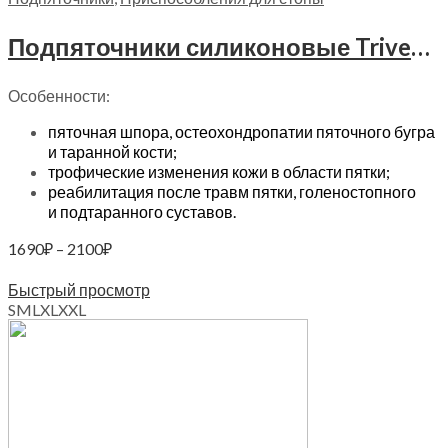
Подпяточники силиконовые Trives, СТ-40
Особенности:
пяточная шпора, остеохондропатии пяточного бугра
и таранной кости;
трофические изменения кожи в области пятки;
реабилитация после травм пятки, голеностопного
и подтаранного суставов.
Диапазон
1690
₽
–
2100
₽
цен:
Выберите параметры
1690₽
Быстрый просмотр
–
S
M
L
XL
XXL
2100₽