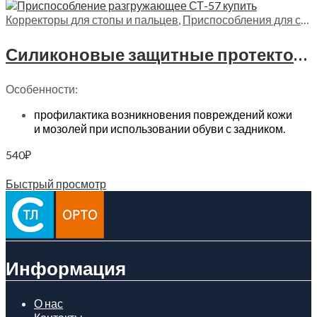
Корректоры для стопы и пальцев
,
Приспособления для стопы
Силиконовые защитные протекторы на задник обуви Trives, СТ-57
Особенности:
профилактика возникновения повреждений кожи
и мозолей при использовании обуви с задником.
540
₽
В корзину
Быстрый просмотр
Информация
О нас