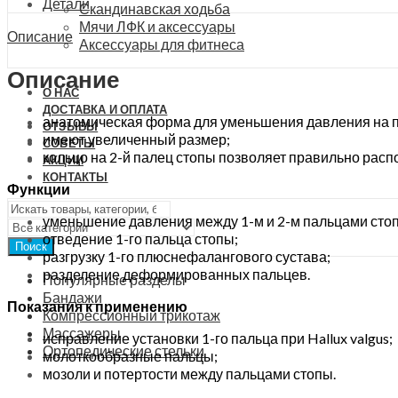
2
Детали
Скандинавская ходьба
палец
Мячи ЛФК и аксессуары
Описание
стопы
Аксессуары для фитнеса
Trives,
СТ-54.3
Описание
quantity
О НАС
ДОСТАВКА И ОПЛАТА
анатомическая форма для уменьшения давления на 
ОТЗЫВЫ
имеют увеличенный размер;
СОВЕТЫ
кольцо на 2-й палец стопы позволяет правильно расп
АКЦИИ
КОНТАКТЫ
Функции
уменьшение давления между 1-м и 2-м пальцами сто
отведение 1-го пальца стопы;
Поиск
разгрузку 1-го плюснефалангового сустава;
разделение деформированных пальцев.
Популярные разделы
Бандажи
Показания к применению
Компрессионный трикотаж
Массажеры
исправление установки 1-го пальца при Hallux valgus;
Ортопедические стельки
молоткообразные пальцы;
мозоли и потертости между пальцами стопы.