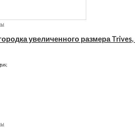
пы
родка увеличенного размера Trives,
gus;
пы