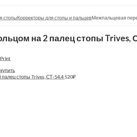
я стопы
Корректоры для стопы и пальцев
Межпальцевая перег
ьцом на 2 палец стопы Trives, С
Print
палец стопы Trives, СТ-54.4
520
₽