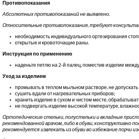
Противопоказания
Абсолютных противопоказаний не выявлено.
Относительные противопоказания, требуют консультац
необходимость индивидуального ортезирования стоп
открытые и кровоточащие раны.
Инструкция по применению
наденьте петлю на 2-й палец, поместив изделие между
Уход за изделием
промывать в теплом мыльном растворе, не допускать к
сушить вдали от нагревательных приборов;
хранить изделие в сухом и чистом месте, обрабатыват
не подвергать изделие высокой температуре, влажнос
Ортопедические стельки, полустельки и вкладные приспос
рекомендованной врачом, либо в обуви, конструктивно п
рекомендуется извлекать из обуви во избежание порчи из