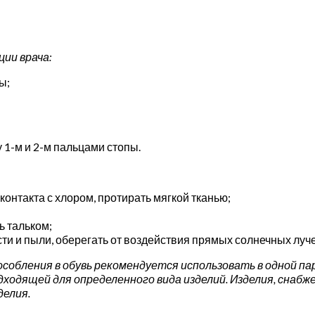
ии врача:
ы;
 1-м и 2-м пальцами стопы.
онтакта с хлором, протирать мягкой тканью;
ь тальком;
ти и пыли, оберегать от воздействия прямых солнечных луче
обления в обувь рекомендуется использовать в одной паре
одходящей для определенного вида изделий. Изделия, снаб
делия.