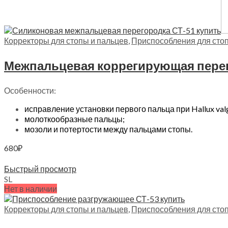
Корректоры для стопы и пальцев
,
Приспособления для сто
Межпальцевая коррегирующая перего
Особенности:
исправление установки первого пальца при Hallux val
молоткообразные пальцы;
мозоли и потертости между пальцами стопы.
680
₽
Выберите параметры
Быстрый просмотр
S
L
Нет в наличии
Корректоры для стопы и пальцев
,
Приспособления для сто