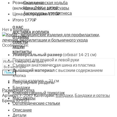
Розничная цена
Скандинавская ходьба
Мячи ЛФК и аксессуары
(включая налоги)
1770
₽
Аксессуары для фитнеса
Цена распродажи
1770
₽
Итого
1770
₽
О НАС
Нет в наличии
ДОСТАВКА И ОПЛАТА
ОТЗЫВЫ
СОВЕТЫ
Особенности:
АКЦИИ
КОНТАКТЫ
Универсальный размер
(обхват 14-21 см)
Подходит для правой и левой руки
Съемная анатомическая шина из пластика
Дышащий материал
с высоким содержанием
Поиск
хлопка
Высота изделия — 21 см
Популярные разделы
Бандажи
Размерная сетка
Компрессионный трикотаж
Артикул:
F-204У
Категории:
Бандажи
,
Бандажи и ортезы
Массажеры
Бренд:
КРЕЙТ
Ортопедические стельки
Описание
Детали