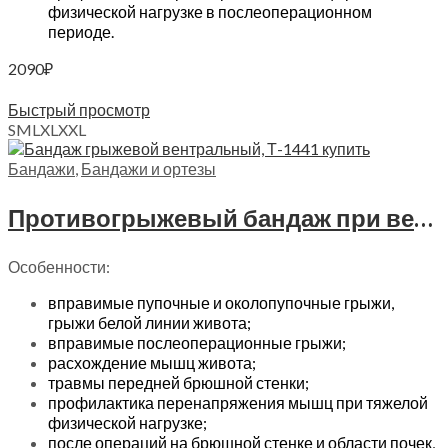
физической нагрузке в послеоперационном
периоде.
2090
₽
Выберите параметры
Быстрый просмотр
S
M
L
XL
XXL
Бандажи
,
Бандажи и ортезы
Противогрыжевый бандаж при вентральных грыжах Trives, Т.26.11 (Т-1441)
Особенности:
вправимые пупочные и околопупочные грыжи,
грыжи белой линии живота;
вправимые послеоперационные грыжи;
расхождение мышц живота;
травмы передней брюшной стенки;
профилактика перенапряжения мышц при тяжелой
физической нагрузке;
после операций на брюшной стенке и области почек,