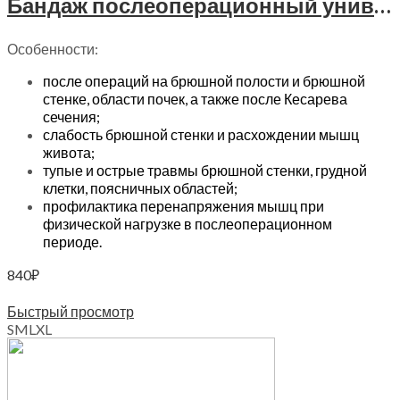
Бандаж послеоперационный универсальный Trives, Т-1337
Особенности:
после операций на брюшной полости и брюшной
стенке, области почек, а также после Кесарева
сечения;
слабость брюшной стенки и расхождении мышц
живота;
тупые и острые травмы брюшной стенки, грудной
клетки, поясничных областей;
профилактика перенапряжения мышц при
физической нагрузке в послеоперационном
периоде.
840
₽
Выберите параметры
Быстрый просмотр
S
M
L
XL