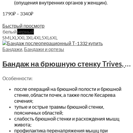
(опущения внутренних органов у женщин).
Диапазон
1790
₽
–
3340
₽
цен:
Выберите параметры
1790₽
Быстрый просмотр
–
белый
черный
3340₽
S
M
L
XL
XXL
3XL
4XL
5XL
6XL
Бандажи
,
Бандажи и ортезы
Бандаж на брюшную стенку Trives, Т.26.02 (Т-1332)
Особенности:
после операций на брюшной полости и брюшной
стенке, области почек, а также после Кесарева
сечения;
тупые и острые травмы брюшной стенки,
поясничных областей;
слабость брюшной стенки и расхождения мышц
живота;
профилактика перенапряжения мышц при