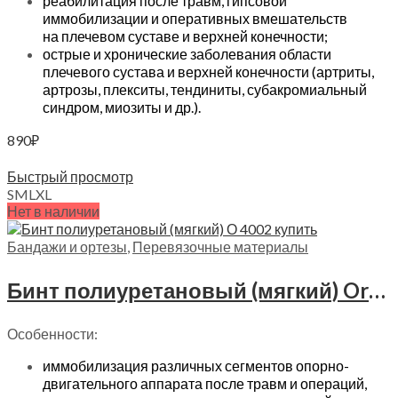
реабилитация после травм, гипсовой
иммобилизации и оперативных вмешательств
на плечевом суставе и верхней конечности;
острые и хронические заболевания области
плечевого сустава и верхней конечности (артриты,
артрозы, плекситы, тендиниты, субакромиальный
синдром, миозиты и др.).
890
₽
Выберите параметры
Быстрый просмотр
S
M
L
XL
Нет в наличии
Бандажи и ортезы
,
Перевязочные материалы
Бинт полиуретановый (мягкий) Orthoforma, О 4002
Особенности:
иммобилизация различных сегментов опорно-
двигательного аппарата после травм и операций,