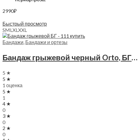
2990
₽
Выберите параметры
Быстрый просмотр
S
M
L
XL
XXL
Бандажи
,
Бандажи и ортезы
Бандаж грыжевой черный Orto, БГ — 111
5 ★
5 ★
1 оценка
5 ★
1
4 ★
0
3 ★
0
2 ★
0