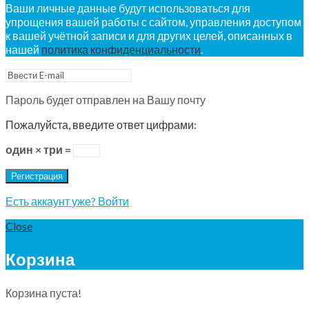
Ваши личные данные будут использоваться для
упрощения вашей работы с сайтом, управления доступом
к вашей учётной записи и для других целей, описанных в
нашей
политика конфиденциальности
.
Пароль будет отправлен на Вашу почту
Пожалуйста, введите ответ цифрами:
один × три =
Регистрация
Есть аккаунт уже? Войти
Close
Корзина
Корзина пуста!