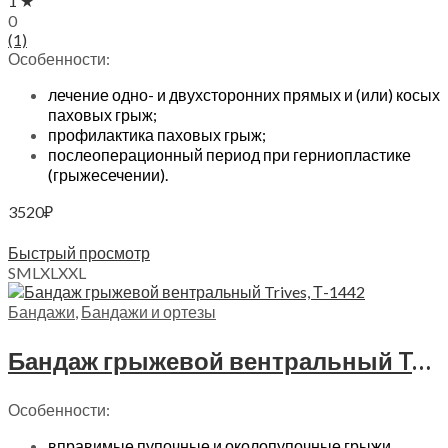
1 ★
0
(1)
Особенности:
лечение одно- и двухсторонних прямых и (или) косых
паховых грыж;
профилактика паховых грыж;
послеоперационный период при герниопластике
(грыжесечении).
3520
₽
Выберите параметры
Быстрый просмотр
S
M
L
XL
XXL
Бандажи
,
Бандажи и ортезы
Бандаж грыжевой вентральный Trives, Т.26.12 (Т-1442)
Особенности:
вправимые пупочные и околопупочные грыжи,