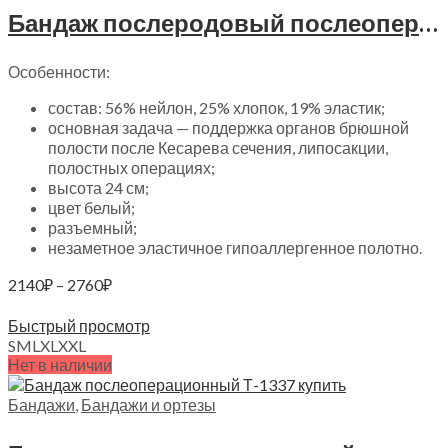
Бандаж послеродовый послеоперационный Алеф, БП
Особенности:
состав: 56% нейлон, 25% хлопок, 19% эластик;
основная задача — поддержка органов брюшной
полости после Кесарева сечения, липосакции,
полостных операциях;
высота 24 см;
цвет белый;
разъемный;
незаметное эластичное гипоаллергенное полотно.
Диапазон
2140
₽
–
2760
₽
цен:
Выберите параметры
2140₽
Быстрый просмотр
–
S
M
L
XL
XXL
Нет в наличии
2760₽
Бандажи
,
Бандажи и ортезы