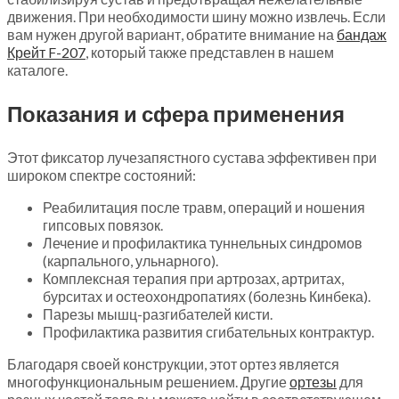
движения. При необходимости шину можно извлечь. Если
вам нужен другой вариант, обратите внимание на
бандаж
Крейт F-207
, который также представлен в нашем
каталоге.
Показания и сфера применения
Этот фиксатор лучезапястного сустава эффективен при
широком спектре состояний:
Реабилитация после травм, операций и ношения
гипсовых повязок.
Лечение и профилактика туннельных синдромов
(карпального, ульнарного).
Комплексная терапия при артрозах, артритах,
бурситах и остеохондропатиях (болезнь Кинбека).
Парезы мышц-разгибателей кисти.
Профилактика развития сгибательных контрактур.
Благодаря своей конструкции, этот ортез является
многофункциональным решением. Другие
ортезы
для