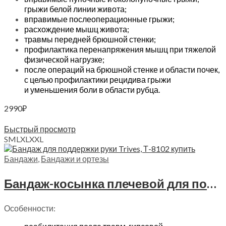
грыжи белой линии живота;
вправимые послеоперационные грыжи;
расхождение мышц живота;
травмы передней брюшной стенки;
профилактика перенапряжения мышц при тяжелой
физической нагрузке;
после операций на брюшной стенке и области почек,
с целью профилактики рецидива грыжи
и уменьшения боли в области рубца.
2990
₽
Выберите параметры
Быстрый просмотр
S
M
L
XL
XXL
Бандажи
,
Бандажи и ортезы
Бандаж-косынка плечевой для поддержки руки Trives, Т.30.02 (Т-8102)
Особенности: