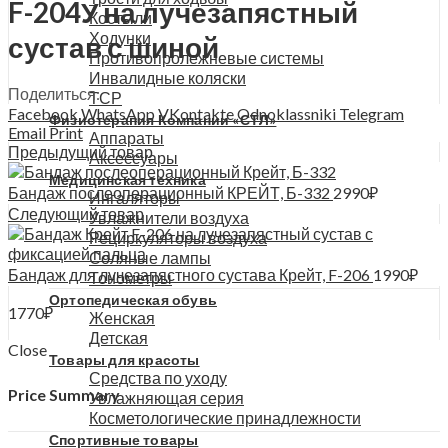
F-204У на лучезапястный
Костыли
Ходунки
сустав с шиной
Противопролежневые системы
Инвалидные коляски
Поделиться:
ТСР
Facebook
WhatsApp
VKontakte
Odnoklassniki
Telegram
Физиотерапия Компании «СТЛ»
Email
Print
Аппараты
Предыдущий товар
Аксессуары
Медицинская техника
Бандаж послеоперационный КРЕЙТ, Б-332
2990
₽
Ингаляторы
Следующий товар
Увлажнители воздуха
Рециркуляторы воздуха
Соляные лампы
Бандаж для лучезапястного сустава Крейт, F-206
1990
₽
Тонометры
Ортопедическая обувь
1770
₽
Женская
Детская
Close
Товары для красоты
Средства по уходу
Price Summary
Увлажняющая серия
Косметологические принадлежности
Спортивные товары