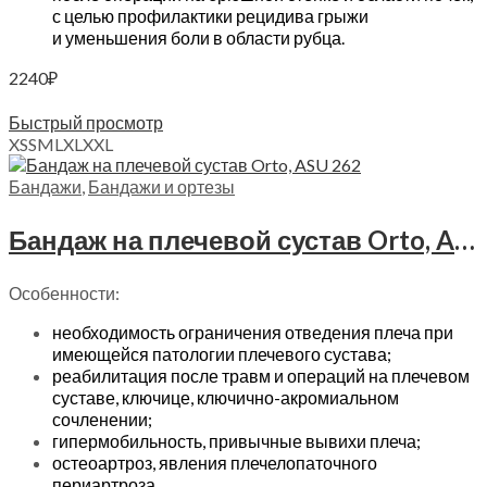
с целью профилактики рецидива грыжи
и уменьшения боли в области рубца.
2240
₽
Выберите параметры
Быстрый просмотр
XS
S
M
L
XL
XXL
Бандажи
,
Бандажи и ортезы
Бандаж на плечевой сустав Orto, ASU 262
Особенности:
необходимость ограничения отведения плеча при
имеющейся патологии плечевого сустава;
реабилитация после травм и операций на плечевом
суставе, ключице, ключично-акромиальном
сочленении;
гипермобильность, привычные вывихи плеча;
остеоартроз, явления плечелопаточного
периартроза.