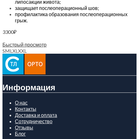
липосакции живота;
защищает послеоперационный шов;
профилактика образования послеоперационных
грыж.
3300
₽
Выберите параметры
Быстрый просмотр
S
M
L
XL
XXL
Информация
О нас
Контакты
Доставка и оплата
Сотрудничество
Отзывы
Блог