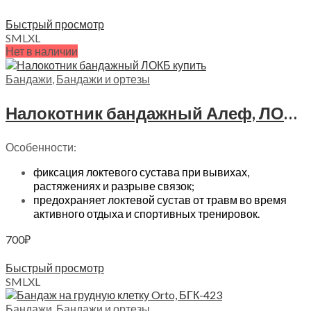
Выберите параметры
Быстрый просмотр
S
M
L
XL
Нет в наличии
Бандажи
,
Бандажи и ортезы
Налокотник бандажный Алеф, ЛОКБ
Особенности:
фиксация локтевого сустава при вывихах,
растяжениях и разрыве связок;
предохраняет локтевой сустав от травм во время
активного отдыха и спортивных тренировок.
700
₽
Выберите параметры
Быстрый просмотр
S
M
L
XL
Бандажи
,
Бандажи и ортезы