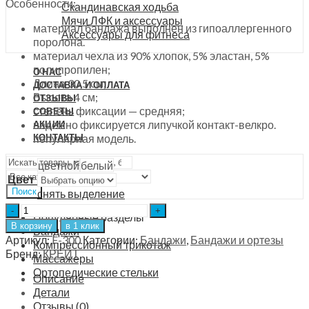
Особенности:
Скандинавская ходьба
Мячи ЛФК и аксессуары
материал бандажа выполнен из гипоаллергенного
Аксессуары для фитнеса
поролона.
материал чехла из 90% хлопок, 5% эластан, 5%
полипропилен;
О НАС
Длина 30,5 см;
ДОСТАВКА И ОПЛАТА
Высота 4 см;
ОТЗЫВЫ
степень фиксации — средняя;
СОВЕТЫ
надежно фиксируется липучкой контакт-велкро.
АКЦИИ
популярная модель.
КОНТАКТЫ
цветной
белый
Цвет
Поиск
снять выделение
Бандаж
Популярные разделы
для
В корзину
в 1 клик
Бандажи
шейного
Артикул:
F-300
Категории:
Бандажи
,
Бандажи и ортезы
Компрессионный трикотаж
отдела
Бренд:
КРЕЙТ
Массажеры
детский
Ортопедические стельки
Крейт,
Описание
F-
Детали
300
Отзывы (0)