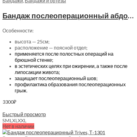
Бандажи
,
Бандажи и ортезы
Бандаж послеоперационный абдоминальный Алеф, БПАШ
Особенности:
высота — 25см;
расположение — поясной отдел;
применяется после полостных операций на
брюшной стенке;
в эстетических целях при ожирении, а также после
липосакции живота;
защищает послеоперационный шов;
профилактика образования послеоперационных
грыж.
3300
₽
Выберите параметры
Быстрый просмотр
S
M
L
XL
XXL
Нет в наличии