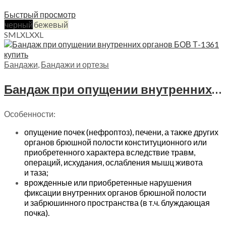
Выберите параметры
Быстрый просмотр
черный
бежевый
S
M
L
XL
XXL
Бандажи
,
Бандажи и ортезы
Бандаж при опущении внутренних органов БОВ Trives, Т.27.01 (Т-1361)
Особенности:
опущение почек (нефроптоз), печени, а также других
органов брюшной полости конституционного или
приобретенного характера вследствие травм,
операций, исхудания, ослабления мышц живота
и таза;
врожденные или приобретенные нарушения
фиксации внутренних органов брюшной полости
и забрюшинного пространства (в т.ч. блуждающая
почка).