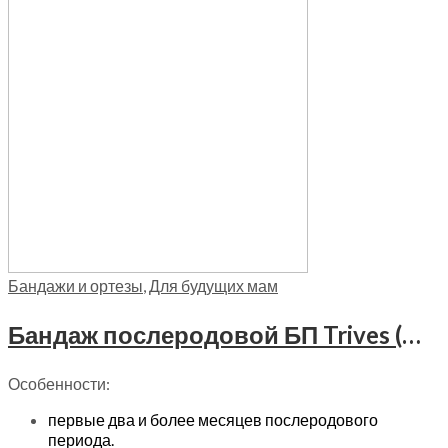
Бандажи и ортезы
,
Для будущих мам
Бандаж послеродовой БП Trives (ширина 20 см), Т.26.01С (Т-1222)
Особенности:
первые два и более месяцев послеродового
периода.