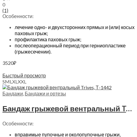
0
(1)
Особенности:
лечение одно- и двухсторонних прямых и (или) косых
паховых грыж;
профилактика паховых грыж;
послеоперационный период при герниопластике
(грыжесечении).
3520
₽
Выберите параметры
Быстрый просмотр
S
M
L
XL
XXL
Бандажи
,
Бандажи и ортезы
Бандаж грыжевой вентральный Trives, Т.26.12 (Т-1442)
Особенности:
вправимые пупочные и околопупочные грыжи,