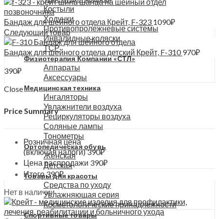
Костыли
Ходунки
Бандаж для шейного отдела Крейт, F-323
1090
₽
Противопролежневые системы
Следующий товар
Инвалидные коляски
ТСР
Бандаж для шейного отдела детский Крейт, F-310
970
₽
Физиотерапия Компании «СТЛ»
Аппараты
390
₽
Аксессуары
Медицинская техника
Close
Ингаляторы
Увлажнители воздуха
Price Summary
Рециркуляторы воздуха
Соляные лампы
Тонометры
Розничная цена
Ортопедическая обувь
(включая налоги)
390
₽
Женская
Цена распродажи
390
₽
Детская
Итого
390
₽
Товары для красоты
Средства по уходу
Нет в наличии
Увлажняющая серия
Косметологические принадлежности
Спортивные товары