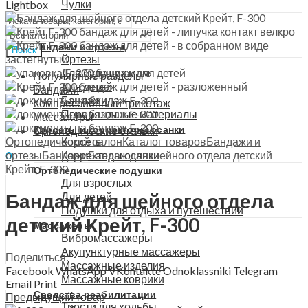
Чулки
Lightbox
Меню
Гольфы
Аксессуары
Бандажи и ортезы
Поиск
Ортезы
Для будущих мам
Популярные разделы
Для детей
Бандажи
Бандажи
Компрессионный трикотаж
Перевязочные материалы
Массажеры
Корсеты и корректоры осанки
Ортопедические стельки
Ортопедический салон
Корсеты
Каталог товаров
Бандажи и
ортезы
Бандажи
Корректоры осанки
Бандаж для шейного отдела детский
0
Крейт, F-300
0
₽
Ортопедические подушки
Для взрослых
Бандаж для шейного отдела
Для детей
Подушки для отдыха и путешествий
детский Крейт, F-300
Массажеры
Вибромассажеры
Акупунктурные массажеры
Поделиться:
Массажные изделия
Facebook
WhatsApp
VKontakte
Odnoklassniki
Telegram
Массажные коврики
Email
Print
Средства реабилитации
Предыдущий товар
Трости для ходьбы