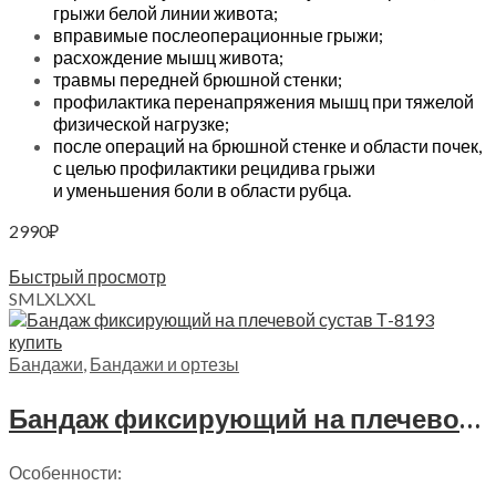
грыжи белой линии живота;
вправимые послеоперационные грыжи;
расхождение мышц живота;
травмы передней брюшной стенки;
профилактика перенапряжения мышц при тяжелой
физической нагрузке;
после операций на брюшной стенке и области почек,
с целью профилактики рецидива грыжи
и уменьшения боли в области рубца.
2990
₽
Выберите параметры
Быстрый просмотр
S
M
L
XL
XXL
Бандажи
,
Бандажи и ортезы
Бандаж фиксирующий на плечевой сустав Trives Evolution, Т.33.93 (Т-8193)
Особенности: