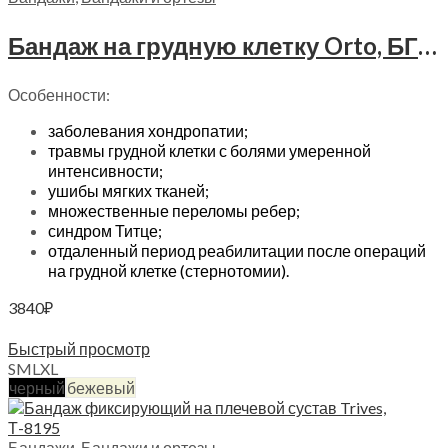
Бандаж на грудную клетку Orto, БГК-423
Особенности:
заболевания хондропатии;
травмы грудной клетки с болями умеренной
интенсивности;
ушибы мягких тканей;
множественные переломы ребер;
синдром Титце;
отдаленный период реабилитации после операций
на грудной клетке (стернотомии).
3840
₽
Выберите параметры
Быстрый просмотр
S
M
L
XL
черный
бежевый
Бандажи
,
Бандажи и ортезы