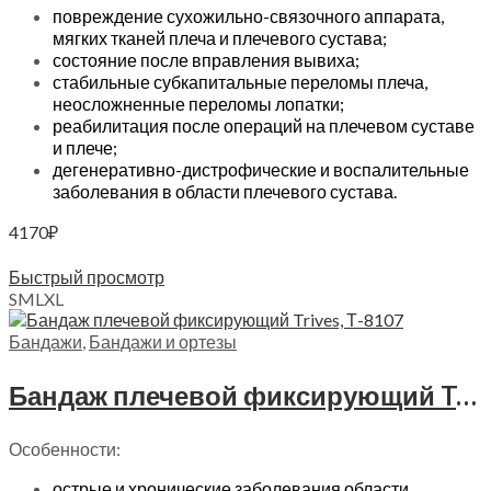
повреждение сухожильно-связочного аппарата,
мягких тканей плеча и плечевого сустава;
состояние после вправления вывиха;
стабильные субкапитальные переломы плеча,
неосложненные переломы лопатки;
реабилитация после операций на плечевом суставе
и плече;
дегенеративно-дистрофические и воспалительные
заболевания в области плечевого сустава.
4170
₽
Выберите параметры
Быстрый просмотр
S
M
L
XL
Бандажи
,
Бандажи и ортезы
Бандаж плечевой фиксирующий Trives, Т.32.07 (Т-8107)
Особенности:
острые и хронические заболевания области