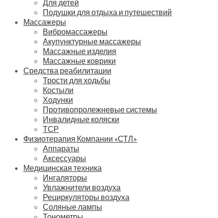
Для детей
Подушки для отдыха и путешествий
Массажеры
Вибромассажеры
Акупунктурные массажеры
Массажные изделия
Массажные коврики
Средства реабилитации
Трости для ходьбы
Костыли
Ходунки
Противопролежневые системы
Инвалидные коляски
ТСР
Физиотерапия Компании «СТЛ»
Аппараты
Аксессуары
Медицинская техника
Ингаляторы
Увлажнители воздуха
Рециркуляторы воздуха
Соляные лампы
Тонометры