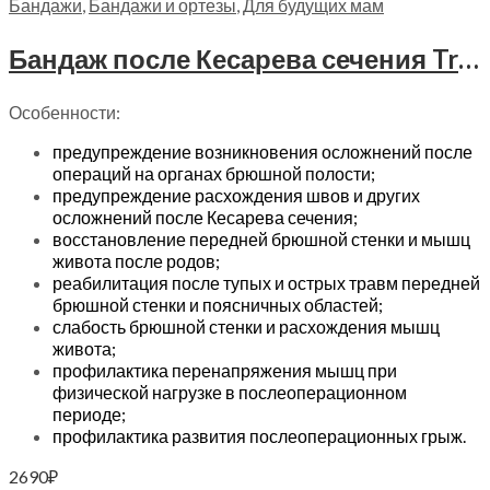
Бандажи
,
Бандажи и ортезы
,
Для будущих мам
Бандаж после Кесарева сечения Trives Evolution, Т.26.91 (Т-1301)
Особенности:
предупреждение возникновения осложнений после
операций на органах брюшной полости;
предупреждение расхождения швов и других
осложнений после Кесарева сечения;
восстановление передней брюшной стенки и мышц
живота после родов;
реабилитация после тупых и острых травм передней
брюшной стенки и поясничных областей;
слабость брюшной стенки и расхождения мышц
живота;
профилактика перенапряжения мышц при
физической нагрузке в послеоперационном
периоде;
профилактика развития послеоперационных грыж.
2690
₽