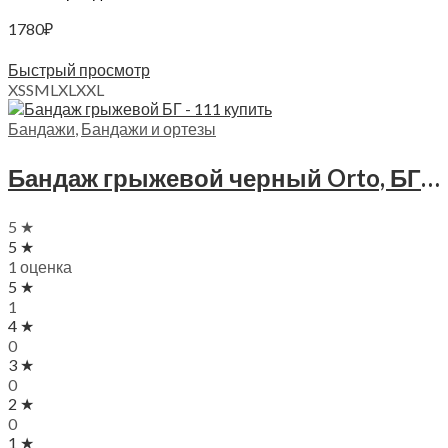
1780
₽
Выберите параметры
Быстрый просмотр
XS
S
M
L
XL
XXL
Бандажи
,
Бандажи и ортезы
Бандаж грыжевой черный Orto, БГ — 111
5 ★
5 ★
1 оценка
5 ★
1
4 ★
0
3 ★
0
2 ★
0
1 ★