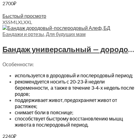
2700
₽
Выберите параметры
Быстрый просмотр
XS
S
M
L
XL
XXL
Бандажи и ортезы
,
Для будущих мам
Бандаж универсальный — дородовый и послеродовый Алеф, БД
Особенности:
используется в дородовый и послеродовый период;
рекомендуется носить с 20-23-й недели
беременности, а также в течение 3-4-х недель после
родов;
поддерживает живот, предохраняет живот от
растяжек;
снимает боли в пояснице;
способствует быстрому восстановлению мышц
живота в послеродовый период.
2240
₽