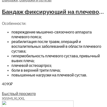
Бандаж фиксирующий на плечевой сустав Trives Evolution, Т.32.95 (Т-8195)
Особенности:
повреждение мышечно-связочного аппарата
плечевого пояса;
реабилитация после травм, операций и
воспалительных заболеваний в области плечевого
сустава;
гипермобильность плечевого сустава, привычный
вывих плеча;
плечевой остеоартроз;
боли в верхней трети плеча;
повышенные нагрузки на плечевой сустав.
4090
₽
Выберите параметры
Быстрый просмотр
XS
S
M
L
XL
XXL