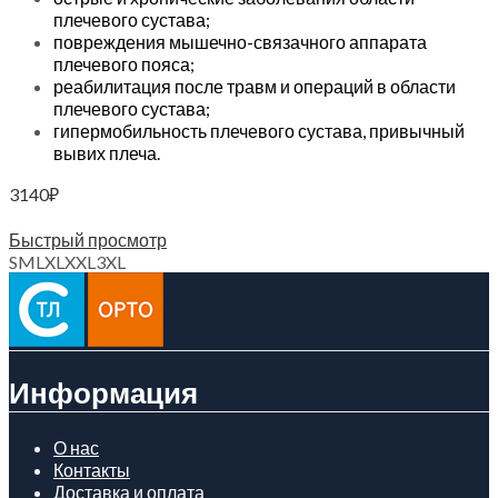
плечевого сустава;
повреждения мышечно-связачного аппарата
плечевого пояса;
реабилитация после травм и операций в области
плечевого сустава;
гипермобильность плечевого сустава, привычный
вывих плеча.
3140
₽
Выберите параметры
Быстрый просмотр
S
M
L
XL
XXL
3XL
Информация
О нас
Контакты
Доставка и оплата