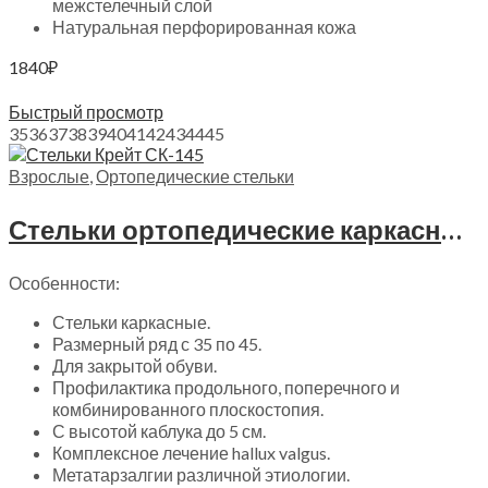
межстелечный слой
Натуральная перфорированная кожа
1840
₽
Выберите параметры
Быстрый просмотр
35
36
37
38
39
40
41
42
43
44
45
Взрослые
,
Ортопедические стельки
Стельки ортопедические каркасные с микрофиброй Крейт, СК-145
Особенности:
Стельки каркасные.
Размерный ряд с 35 по 45.
Для закрытой обуви.
Профилактика продольного, поперечного и
комбинированного плоскостопия.
С высотой каблука до 5 см.
Комплексное лечение hallux valgus.
Метатарзалгии различной этиологии.