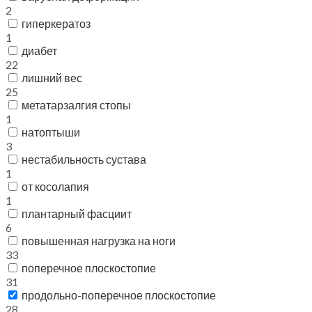
2
гиперкератоз
1
диабет
22
лишний вес
25
метатарзалгия стопы
1
натоптыши
3
нестабильность сустава
1
от косолапия
1
плантарный фасциит
6
повышенная нагрузка на ноги
33
поперечное плоскостопие
31
продольно-поперечное плоскостопие
28