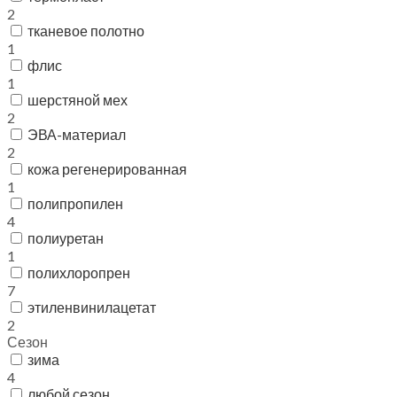
2
тканевое полотно
1
флис
1
шерстяной мех
2
ЭВА-материал
2
кожа регенерированная
1
полипропилен
4
полиуретан
1
полихлоропрен
7
этиленвинилацетат
2
Сезон
зима
4
любой сезон