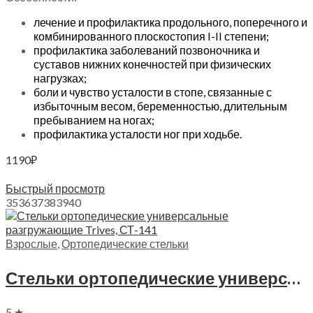
лечение и профилактика продольного, поперечного и
комбинированного плоскостопия I-II степени;
профилактика заболеваний позвоночника и
суставов нижних конечностей при физических
нагрузках;
боли и чувство усталости в стопе, связанные с
избыточным весом, беременностью, длительным
пребыванием на ногах;
профилактика усталости ног при ходьбе.
1190
₽
Выберите параметры
Быстрый просмотр
35
36
37
38
39
40
Взрослые
,
Ортопедические стельки
Стельки ортопедические универсальные разгружающие Trives, СТ-141.1
5 ★