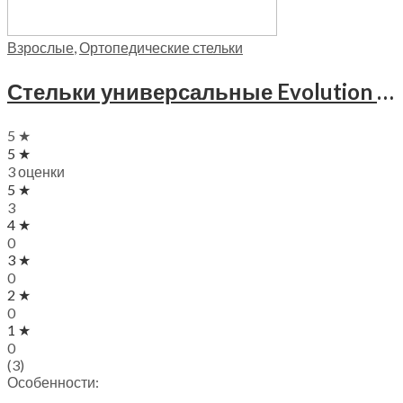
Взрослые
,
Ортопедические стельки
Стельки универсальные Evolution Trives, СТ-923
5 ★
5 ★
3 оценки
5 ★
3
4 ★
0
3 ★
0
2 ★
0
1 ★
0
(3)
Особенности: