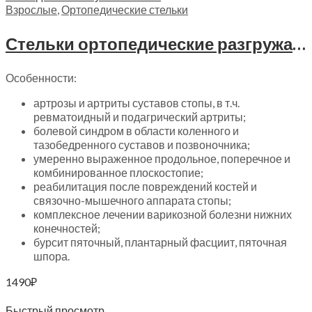
Взрослые
,
Ортопедические стельки
Стельки ортопедические разгружающие зимние для повседневной обуви Trives, СТ-141.3
Особенности:
артрозы и артриты суставов стопы, в т.ч.
ревматоидный и подагрический артриты;
болевой синдром в области коленного и
тазобедренного суставов и позвоночника;
умеренно выраженное продольное, поперечное и
комбинированное плоскостопие;
реабилитация после повреждений костей и
связочно-мышечного аппарата стопы;
комплексное лечении варикозной болезни нижних
конечностей;
бурсит пяточный, плантарный фасциит, пяточная
шпора.
1490
₽
Выберите параметры
Быстрый просмотр