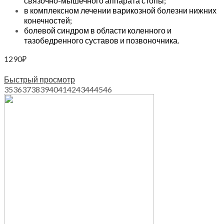
связочно-мышечного аппарата стопы;
в комплексном лечении варикозной болезни нижних
конечностей;
болевой синдром в области коленного и
тазобедренного суставов и позвоночника.
1290
₽
Выберите параметры
Быстрый просмотр
35
36
37
38
39
40
41
42
43
44
45
46