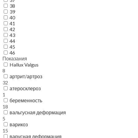
38
39
40
41
42
43
44
45
46
Показания
Hallux Valgus
8
артрит/артроз
32
атеросклероз
1
беременность
18
вальгусная деформация
5
варикоз
15
варусная деформация