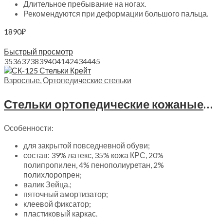
Длительное пребывание на ногах.
Рекомендуются при деформации большого пальца.
1890
₽
Выберите параметры
Быстрый просмотр
35
36
37
38
39
40
41
42
43
44
45
Взрослые
,
Ортопедические стельки
Стельки ортопедические кожаные Крейт, СК-125
Особенности:
для закрытой повседневной обуви;
состав: 39% латекс, 35% кожа КРС, 20%
полипропилен, 4% пенополиуретан, 2%
полихлоропрен;
валик Зейца.;
пяточный амортизатор;
клеевой фиксатор;
пластиковый каркас.