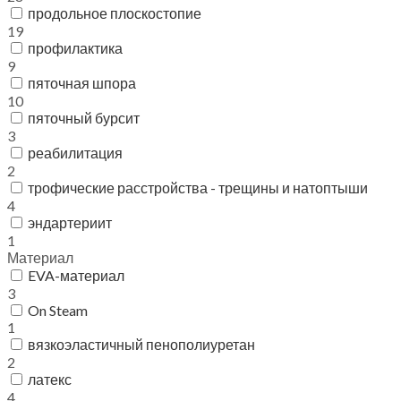
продольное плоскостопие
19
профилактика
9
пяточная шпора
10
пяточный бурсит
3
реабилитация
2
трофические расстройства - трещины и натоптыши
4
эндартериит
1
Материал
EVA-материал
3
On Steam
1
вязкоэластичный пенополиуретан
2
латекс
4