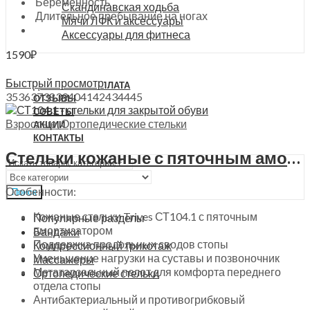
Беременность
Скандинавская ходьба
Длительное пребывание на ногах
Мячи ЛФК и аксессуары
Аксессуары для фитнеса
1590
₽
Выберите параметры
О НАС
Быстрый просмотр
ДОСТАВКА И ОПЛАТА
35
36
37
38
39
40
41
42
43
44
45
ОТЗЫВЫ
СОВЕТЫ
Взрослые
,
Ортопедические стельки
АКЦИИ
КОНТАКТЫ
Стельки кожаные с пяточным амортизатором для закрытой обуви Trives, СТ-104.1
Особенности:
Поиск
Кожаные стельки Trives СТ104.1 с пяточным
Популярные разделы
амортизатором
Бандажи
Поддержка продольных сводов стопы
Компрессионный трикотаж
Уменьшение нагрузки на суставы и позвоночник
Массажеры
Метатарзальный пелот для комфорта переднего
Ортопедические стельки
отдела стопы
Антибактериальный и противогрибковый