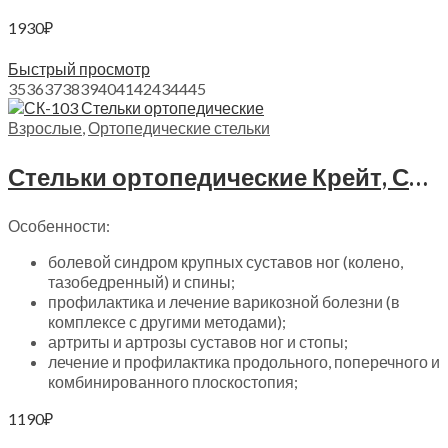
1930
₽
Выберите параметры
Быстрый просмотр
35
36
37
38
39
40
41
42
43
44
45
Взрослые
,
Ортопедические стельки
Стельки ортопедические Крейт, СК-103
Особенности:
болевой синдром крупных суставов ног (колено,
тазобедренный) и спины;
профилактика и лечение варикозной болезни (в
комплексе с другими методами);
артриты и артрозы суставов ног и стопы;
лечение и профилактика продольного, поперечного и
комбинированного плоскостопия;
1190
₽
Выберите параметры