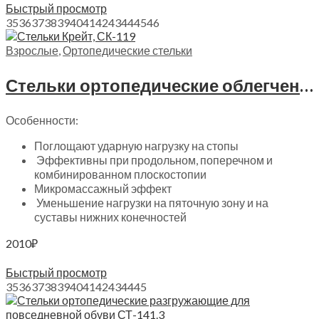
Быстрый просмотр
35
36
37
38
39
40
41
42
43
44
45
46
Взрослые
,
Ортопедические стельки
Стельки ортопедические облегченные Крейт, СК-119
Особенности:
Поглощают ударную нагрузку на стопы
Эффективны при продольном, поперечном и
комбинированном плоскостопии
Микромассажный эффект
Уменьшение нагрузки на пяточную зону и на
суставы нижних конечностей
2010
₽
Выберите параметры
Быстрый просмотр
35
36
37
38
39
40
41
42
43
44
45