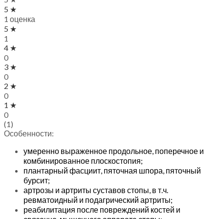
5 ★
1 оценка
5 ★
1
4 ★
0
3 ★
0
2 ★
0
1 ★
0
(1)
Особенности:
умеренно выраженное продольное, поперечное и
комбинированное плоскостопия;
плантарный фасциит, пяточная шпора, пяточный
бурсит;
артрозы и артриты суставов стопы, в т.ч.
ревматоидный и подагрический артриты;
реабилитация после повреждений костей и