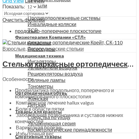
Grid View
List View
Костыли
Показать:
Ходунки
Противопролежневые системы
Очистить фильтры
Инвалидные коляски
ТСР
продольно-поперечное плоскостопие
Физиотерапия Компании «СТЛ»
Аппараты
Взрослые
,
Ортопедические стельки
Аксессуары
Медицинская техника
Ингаляторы
Стельки каркасные ортопедические Крейт, СК-110
Увлажнители воздуха
Рециркуляторы воздуха
Особенности:
Соляные лампы
Тонометры
Профилактика продольного, поперечного и
Ортопедическая обувь
комбинированного плоскостопия
Женская
Комплексное лечение hallux valgus
Детская
Боли в области пятки
Товары для красоты
Заболевания позвоночника и суставов нижних
Средства по уходу
конечностей
Увлажняющая серия
Варикозная болезнь
Косметологические принадлежности
Избыточный вес
Спортивные товары