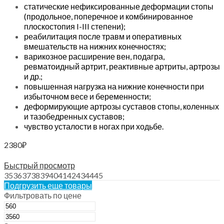
статические нефиксированные деформации стопы
(продольное, поперечное и комбинированное
плоскостопия I-III степени);
реабилитация после травм и оперативных
вмешательств на нижних конечностях;
варикозное расширение вен, подагра,
ревматоидный артрит, реактивные артриты, артрозы
и др.;
повышенная нагрузка на нижние конечности при
избыточном весе и беременности;
деформирующие артрозы суставов стопы, коленных
и тазобедренных суставов;
чувство усталости в ногах при ходьбе.
2380
₽
Выберите параметры
Быстрый просмотр
35
36
37
38
39
40
41
42
43
44
45
Подгрузить еще товары
Фильтровать по цене