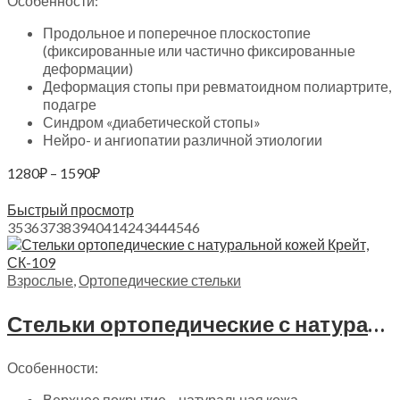
Особенности:
Продольное и поперечное плоскостопие
(фиксированные или частично фиксированные
деформации)
Деформация стопы при ревматоидном полиартрите,
подагре
Синдром «диабетической стопы»
Нейро- и ангиопатии различной этиологии
Диапазон
1280
₽
–
1590
₽
цен:
Выберите параметры
1280₽
Быстрый просмотр
–
35
36
37
38
39
40
41
42
43
44
45
46
1590₽
Взрослые
,
Ортопедические стельки
Стельки ортопедические с натуральной кожей Крейт, СК-109
Особенности:
Верхнее покрытие – натуральная кожа.