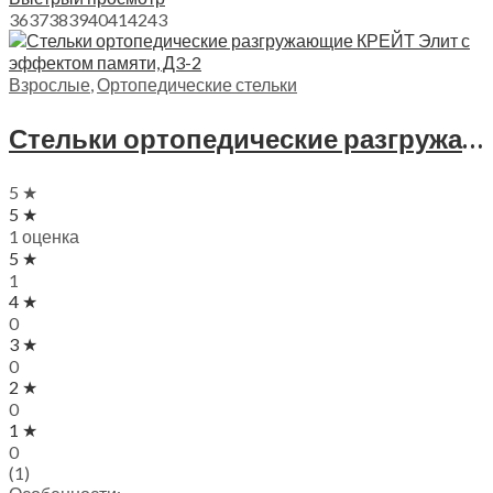
36
37
38
39
40
41
42
43
Взрослые
,
Ортопедические стельки
Стельки ортопедические разгружающие КРЕЙТ Элит с эффектом памяти, Д3-2
5 ★
5 ★
1 оценка
5 ★
1
4 ★
0
3 ★
0
2 ★
0
1 ★
0
(1)