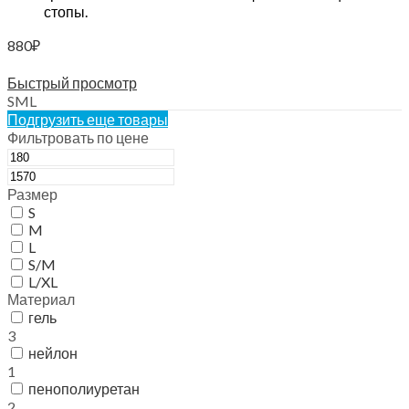
стопы.
880
₽
Выберите параметры
Быстрый просмотр
S
M
L
Подгрузить еще товары
Фильтровать по цене
Размер
S
M
L
S/M
L/XL
Материал
гель
3
нейлон
1
пенополиуретан
2