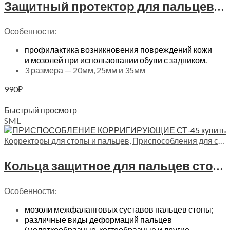
Защитный протектор для пальцев стопы — трубка тканевая с силиконом Trives, СТ-65
Особенности:
профилактика возникновения повреждений кожи
и мозолей при использовании обуви с задником.
3 размера — 20мм, 25мм и 35мм
990
₽
Выберите параметры
Быстрый просмотр
S
M
L
Корректоры для стопы и пальцев
,
Приспособления для стопы
Кольца защитное для пальцев стопы Trives, СТ-45
Особенности:
мозоли межфаланговых суставов пальцев стопы;
различные виды деформаций пальцев
(молоткообразные, когтеобразные и другие