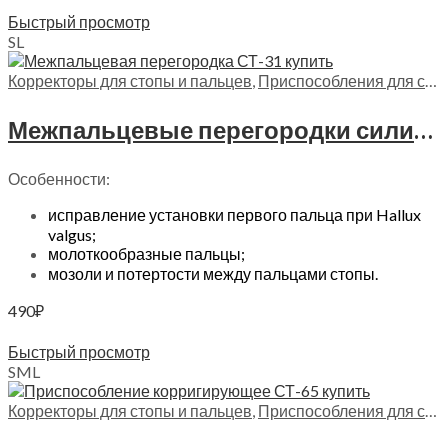
Выберите параметры
Быстрый просмотр
S
L
Корректоры для стопы и пальцев
,
Приспособления для стопы
Межпальцевые перегородки силиконовые Trives, СТ-31
Особенности:
исправление установки первого пальца при Hallux
valgus;
молоткообразные пальцы;
мозоли и потертости между пальцами стопы.
490
₽
Выберите параметры
Быстрый просмотр
S
M
L
Корректоры для стопы и пальцев
,
Приспособления для стопы