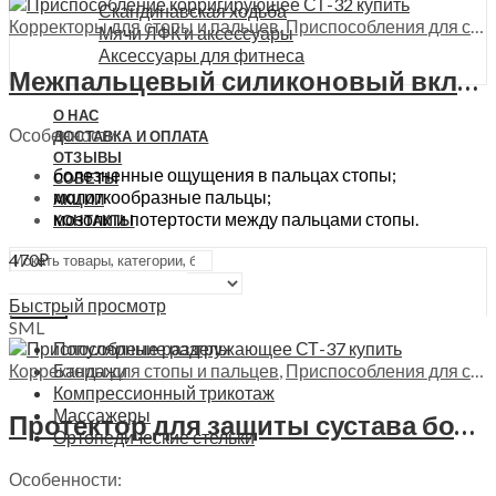
Скандинавская ходьба
Корректоры для стопы и пальцев
,
Приспособления для стопы
Мячи ЛФК и аксессуары
Аксессуары для фитнеса
Межпальцевый силиконовый вкладыш Trives, СТ-32
О НАС
Особенности:
ДОСТАВКА И ОПЛАТА
ОТЗЫВЫ
болезненные ощущения в пальцах стопы;
СОВЕТЫ
молоткообразные пальцы;
АКЦИИ
мозоли и потертости между пальцами стопы.
КОНТАКТЫ
470
₽
Выберите параметры
Быстрый просмотр
Поиск
S
M
L
Популярные разделы
Корректоры для стопы и пальцев
,
Приспособления для стопы
Бандажи
Компрессионный трикотаж
Массажеры
Протектор для защиты сустава большого пальца стопы Trives, СТ-37
Ортопедические стельки
Особенности: