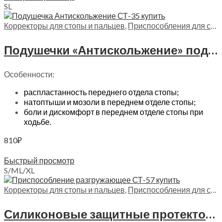
S
L
Корректоры для стопы и пальцев
,
Приспособления для стопы
Подушечки «Антискольжение» под дистальный отдел стопы Trives, СТ-35
Особенности:
распластанность переднего отдела стопы;
натоптыши и мозоли в переднем отделе стопы;
боли и дискомфорт в переднем отделе стопы при
ходьбе.
810
₽
Выберите параметры
Быстрый просмотр
S/M
L/XL
Корректоры для стопы и пальцев
,
Приспособления для стопы
Силиконовые защитные протекторы на задник обуви Trives, СТ-57