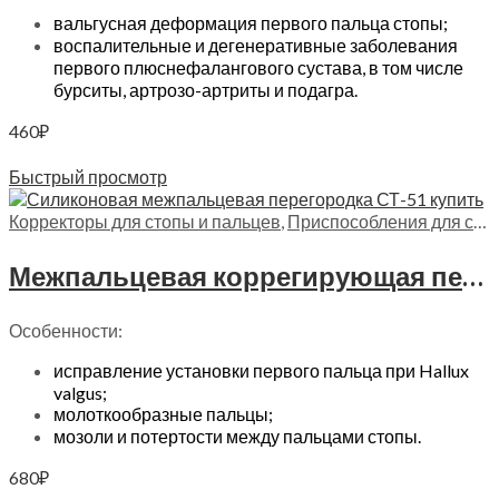
вальгусная деформация первого пальца стопы;
воспалительные и дегенеративные заболевания
первого плюснефалангового сустава, в том числе
бурситы, артрозо-артриты и подагра.
460
₽
В корзину
Быстрый просмотр
Корректоры для стопы и пальцев
,
Приспособления для стопы
Межпальцевая коррегирующая перегородка увеличенного размера Trives, СТ-51
Особенности:
исправление установки первого пальца при Hallux
valgus;
молоткообразные пальцы;
мозоли и потертости между пальцами стопы.
680
₽