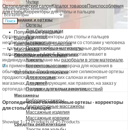
Чулки
Меню
Ортопедический салон
Каталог товаров
Приспособления
Гольфы
для стопы
Корректоры для стопы и пальцев
Аксессуары
Бандажи и ортезы
Поиск
Ортезы
Для будущих мам
Популярные разделы
Ортопедические корректоры для стопы и пальцев
Для детей
Бандажи
необходимы при наличии проблем со стопами у человека
Бандажи
Компрессионный трикотаж
— вальгусные, когтеобразные и варусные деформации
Перевязочные материалы
Массажеры
пальцев стопы — с 1 по 5. Как их изготавливают в
Корсеты и корректоры осанки
Ортопедические стельки
индивидуальном плане мы
разобрали в этом материале
.
Корсеты
Их применяют по назначению врача для ношения в
Корректоры осанки
0
обычной обуви. Профилактические силиконовые ортезы
0
₽
Ортопедические подушки
продаются в ортопедических салонах и интернет
Для взрослых
магазинах, а корректирующие, как правило, на заказ у
Для детей
ортопеда по индивидуальным лекалам.
Подушки для отдыха и путешествий
Массажеры
Вибромассажеры
Ортопедические силиконовые ортезы - корректоры
Акупунктурные массажеры
для стопы и пальцев
Массажные изделия
Массажные коврики
Showing 1–12 Products of 25 Products
Средства реабилитации
Трости для ходьбы