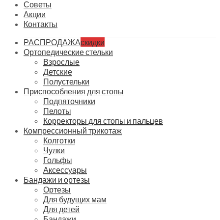
Советы
Акции
Контакты
РАСПРОДАЖА
скидки
Ортопедические стельки
Взрослые
Детские
Полустельки
Приспособления для стопы
Подпяточники
Пелоты
Корректоры для стопы и пальцев
Компрессионный трикотаж
Колготки
Чулки
Гольфы
Аксессуары
Бандажи и ортезы
Ортезы
Для будущих мам
Для детей
Бандажи