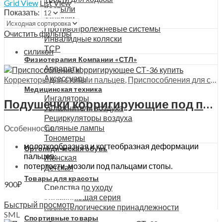
Grid View
List View
Костыли
Показать:
Ходунки
Противопролежневые системы
Очистить фильтры
Инвалидные коляски
ТСР
силикон
Физиотерапия Компании «СТЛ»
Аппараты
Аксессуары
Корректоры для стопы и пальцев
,
Приспособления для стопы
Медицинская техника
Ингаляторы
Подушечки корригирующие под пальцы Trives, СТ-36
Увлажнители воздуха
Рециркуляторы воздуха
Соляные лампы
Особенности:
Тонометры
молоткообразная и когтеобразная деформации
Ортопедическая обувь
пальцев;
Женская
потертости, мозоли под пальцами стопы.
Детская
Товары для красоты
900
₽
Средства по уходу
Выберите параметры
Увлажняющая серия
Быстрый просмотр
Косметологические принадлежности
S
M
L
Спортивные товары