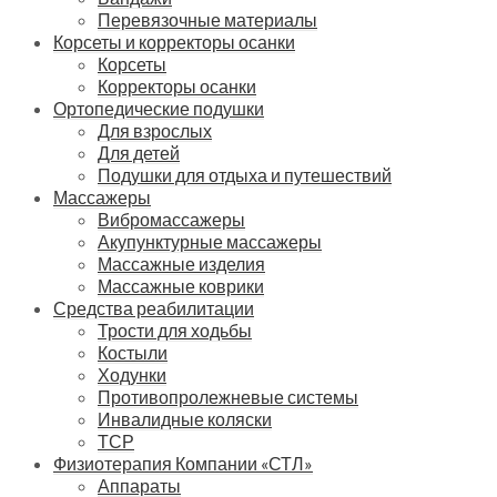
Перевязочные материалы
Корсеты и корректоры осанки
Корсеты
Корректоры осанки
Ортопедические подушки
Для взрослых
Для детей
Подушки для отдыха и путешествий
Массажеры
Вибромассажеры
Акупунктурные массажеры
Массажные изделия
Массажные коврики
Средства реабилитации
Трости для ходьбы
Костыли
Ходунки
Противопролежневые системы
Инвалидные коляски
ТСР
Физиотерапия Компании «СТЛ»
Аппараты