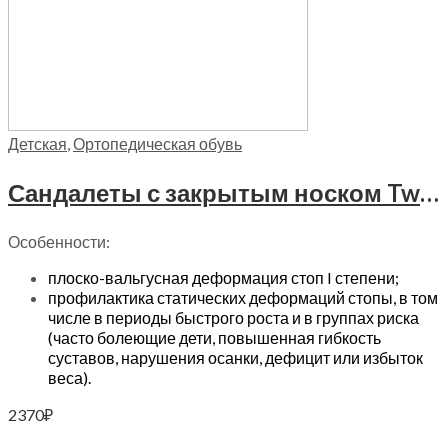
Детская
,
Ортопедическая обувь
Сандалеты с закрытым носком Twiki, TW-221-2 цвет розово-фиолетовый
Особенности:
плоско-вальгусная деформация стоп I степени;
профилактика статических деформаций стопы, в том
числе в периоды быстрого роста и в группах риска
(часто болеющие дети, повышенная гибкость
суставов, нарушения осанки, дефицит или избыток
веса).
2370
₽
Выберите параметры