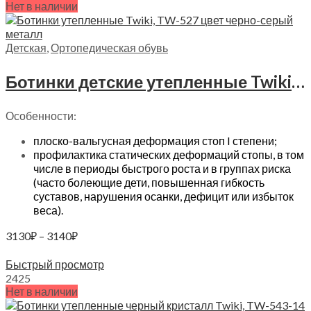
Нет в наличии
Детская
,
Ортопедическая обувь
Ботинки детские утепленные Twiki, TW-527 цвет черно-серый металл
Особенности:
плоско-вальгусная деформация стоп I степени;
профилактика статических деформаций стопы, в том
числе в периоды быстрого роста и в группах риска
(часто болеющие дети, повышенная гибкость
суставов, нарушения осанки, дефицит или избыток
веса).
Диапазон
3130
₽
–
3140
₽
цен:
Выберите параметры
3130₽
Быстрый просмотр
–
24
25
Нет в наличии
3140₽