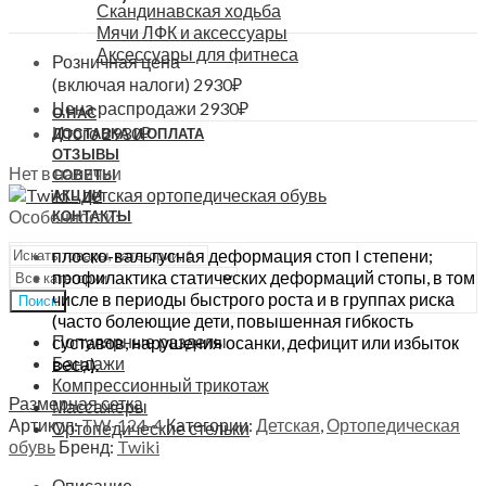
Скандинавская ходьба
Мячи ЛФК и аксессуары
Аксессуары для фитнеса
Розничная цена
(включая налоги)
2930
₽
Цена распродажи
2930
₽
О НАС
Итого
2930
₽
ДОСТАВКА И ОПЛАТА
ОТЗЫВЫ
Нет в наличии
СОВЕТЫ
АКЦИИ
Особенности:
КОНТАКТЫ
плоско-вальгусная деформация стоп I степени;
профилактика статических деформаций стопы, в том
числе в периоды быстрого роста и в группах риска
Поиск
(часто болеющие дети, повышенная гибкость
Популярные разделы
суставов, нарушения осанки, дефицит или избыток
Бандажи
веса).
Компрессионный трикотаж
Размерная сетка
Массажеры
Артикул:
TW-124-4
Категории:
Детская
,
Ортопедическая
Ортопедические стельки
обувь
Бренд:
Twiki
Описание