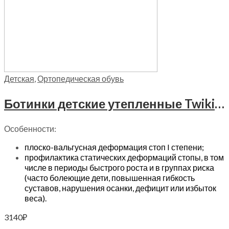
Детская
,
Ортопедическая обувь
Ботинки детские утепленные Twiki, TW-521-15 цвет фиолетовый металлик
Особенности:
плоско-вальгусная деформация стоп I степени;
профилактика статических деформаций стопы, в том
числе в периоды быстрого роста и в группах риска
(часто болеющие дети, повышенная гибкость
суставов, нарушения осанки, дефицит или избыток
веса).
3140
₽
Выберите параметры