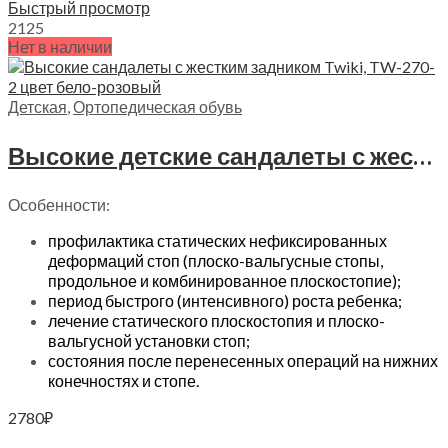
Быстрый просмотр
21
25
Нет в наличии
Детская
,
Ортопедическая обувь
Высокие детские сандалеты с жестким задником Twiki, TW-270-2 цвет бело-розовый
Особенности:
профилактика статических нефиксированных
деформаций стоп (плоско-вальгусные стопы,
продольное и комбинированное плоскостопие);
период быстрого (интенсивного) роста ребенка;
лечение статического плоскостопия и плоско-
вальгусной установки стоп;
состояния после перенесенных операций на нижних
конечностях и стопе.
2780
₽
Выберите параметры