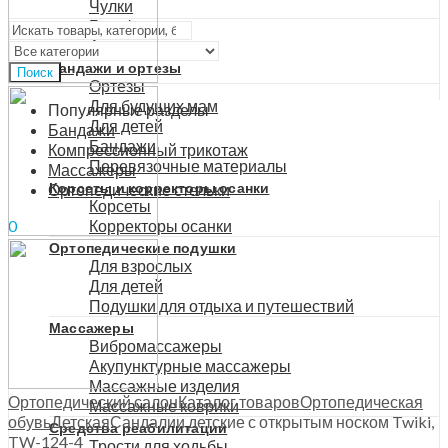
Чулки
Меню
Гольфы
Аксессуары
Бандажи и ортезы
Поиск
Ортезы
Для будущих мам
Популярные разделы
Для детей
Бандажи
Бандажи
Компрессионный трикотаж
Перевязочные материалы
Массажеры
Корсеты и корректоры осанки
Ортопедические стельки
Корсеты
Корректоры осанки
0
0
₽
Ортопедические подушки
Для взрослых
Для детей
Подушки для отдыха и путешествий
Массажеры
Вибромассажеры
Акупунктурные массажеры
Массажные изделия
Ортопедический салон
Каталог товаров
Ортопедическая
Массажные коврики
обувь
Детская
Сандалии детские с открытым носком Twiki,
Средства реабилитации
TW-124-4
Трости для ходьбы