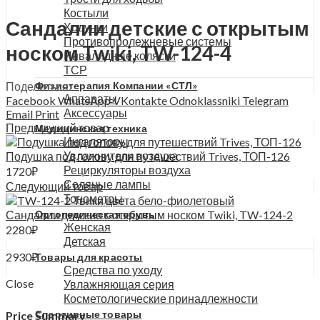
Костыли
Сандалии детские с открытым
Ходунки
Противопролежневые системы
носком Twiki, TW-124-4
Инвалидные коляски
ТСР
Поделиться:
Физиотерапия Компании «СТЛ»
Аппараты
Facebook
WhatsApp
VKontakte
Odnoklassniki
Telegram
Аксессуары
Email
Print
Предыдущий товар
Медицинская техника
Ингаляторы
Увлажнители воздуха
Подушка под голову для путешествий Trives, ТОП-126
Рециркуляторы воздуха
1720
₽
Соляные лампы
Следующий товар
Тонометры
Сандалии детские с открытым носком Twiki, TW-124-2
Ортопедическая обувь
Женская
2280
₽
Детская
2930
₽
Товары для красоты
Средства по уходу
Close
Увлажняющая серия
Косметологические принадлежности
Спортивные товары
Price Summary