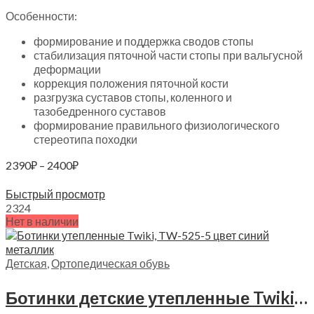
Особенности:
формирование и поддержка сводов стопы
стабилизация пяточной части стопы при вальгусной
деформации
коррекция положения пяточной кости
разгрузка суставов стопы, коленного и
тазобедренного суставов
формирование правильного физиологического
стереотипа походки
Диапазон
2390
₽
–
2400
₽
цен:
Выберите параметры
2390₽
Быстрый просмотр
–
23
24
Нет в наличии
2400₽
Детская
,
Ортопедическая обувь
Ботинки детские утепленные Twiki, TW-525-5 цвет синий металлик