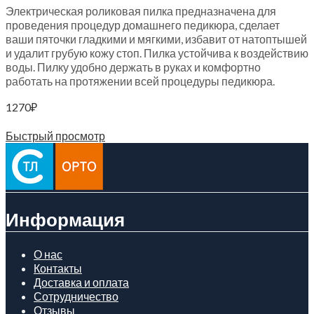
Электрическая роликовая пилка предназначена для
проведения процедур домашнего педикюра, сделает
ваши пяточки гладкими и мягкими, избавит от натоптышей
и удалит грубую кожу стоп. Пилка устойчива к воздействию
воды. Пилку удобно держать в руках и комфортно
работать на протяжении всей процедуры педикюра.
1270
₽
Читать далее
Быстрый просмотр
Информация
О нас
Контакты
Доставка и оплата
Сотрудничество
Отзывы