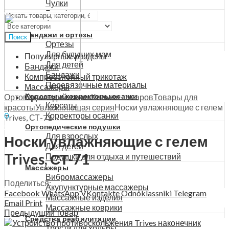
Чулки
Меню
Гольфы
Аксессуары
Бандажи и ортезы
Поиск
Ортезы
Для будущих мам
Популярные разделы
Для детей
Бандажи
Бандажи
Компрессионный трикотаж
Перевязочные материалы
Массажеры
Корсеты и корректоры осанки
Ортопедический салон
Каталог товаров
Товары для
Ортопедические стельки
Корсеты
красоты
Увлажняющая серия
Носки увлажняющие с гелем
Корректоры осанки
0
Trives, СТ-71
0
₽
Ортопедические подушки
Для взрослых
Носки увлажняющие с гелем
Для детей
Trives, СТ-71
Подушки для отдыха и путешествий
Массажеры
Вибромассажеры
Поделиться:
Акупунктурные массажеры
Facebook
WhatsApp
VKontakte
Odnoklassniki
Telegram
Массажные изделия
Email
Print
Массажные коврики
Предыдущий товар
Средства реабилитации
Трости для ходьбы