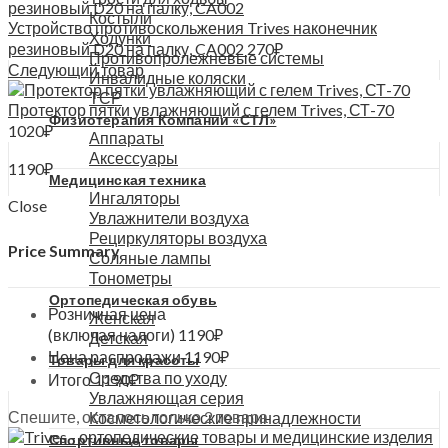
Костыли
Устройство противоскольжения Trives наконечник
Ходунки
резиновый D20 на палку, CA002
270
₽
Противопролежневые системы
Следующий товар
Инвалидные коляски
ТСР
Протектор пятки увлажняющий с гелем Trives, СТ-70
Физиотерапия Компании «СТЛ»
1020
₽
Аппараты
Аксессуары
1190
₽
Медицинская техника
Ингаляторы
Close
Увлажнители воздуха
Рециркуляторы воздуха
Price Summary
Соляные лампы
Тонометры
Ортопедическая обувь
Розничная цена
Женская
(включая налоги)
1190
₽
Детская
Цена распродажи
1190
₽
Товары для красоты
Средства по уходу
Итого
1190
₽
Увлажняющая серия
Спешите, осталось только 2 товара
Косметологические принадлежности
Спортивные товары