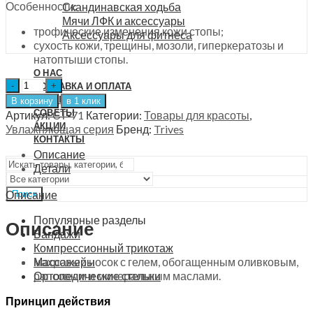
Особенности:
Скандинавская ходьба
Мячи ЛФК и аксессуары
трофические изменения кожи стопы;
Аксессуары для фитнеса
сухость кожи, трещины, мозоли, гиперкератозы и
натоптыши стопы.
О НАС
Носки
ДОСТАВКА И ОПЛАТА
увлажняющие
ОТЗЫВЫ
В корзину
в 1 клик
с
СОВЕТЫ
Артикул:
СТ-71
Категории:
Товары для красоты
,
гелем
АКЦИИ
Увлажняющая серия
Бренд:
Trives
Trives,
КОНТАКТЫ
СТ-71
Описание
quantity
Детали
Описание
Поиск
Популярные разделы
Описание
Бандажи
Компрессионный трикотаж
Массажеры
махровый носок с гелем, обогащенным оливковым,
Ортопедические стельки
рапсовым и минеральным маслами.
Принцип действия