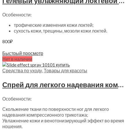
Гелевый увлажняющий локтевой бандаж Trives, СТ-76
Особенности:
трофические изменения кожи локтей;
сухость кожи, трещины, мозоли кожи локтей.
800
₽
Читать далее
Быстрый просмотр
Нет в наличии
Средства по уходу
,
Товары для красоты
Спрей для легкого надевания компрессионного трикотажа Eliva, 10101
Особенности:
Скольжение ткани по поверхности ног для легкого
надевания компрессионного трикотажа;
Увлажнение кожи и венотонизирующий эффект во время
ношения.