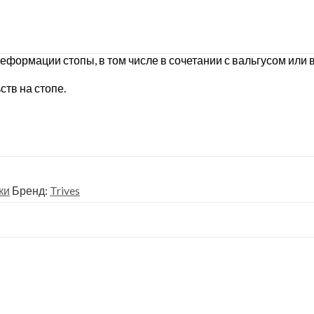
ормации стопы, в том числе в сочетании с вальгусом или в
тв на стопе.
ки
Бренд:
Trives