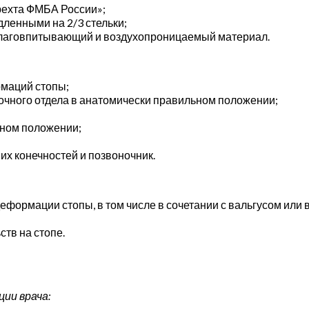
ехта ФМБА России»;
дленными на 2/3 стельки;
влаговпитывающий и воздухопроницаемый материал.
маций стопы;
очного отдела в анатомически правильном положении;
ьном положении;
их конечностей и позвоночник.
ормации стопы, в том числе в сочетании с вальгусом или в
тв на стопе.
ии врача: