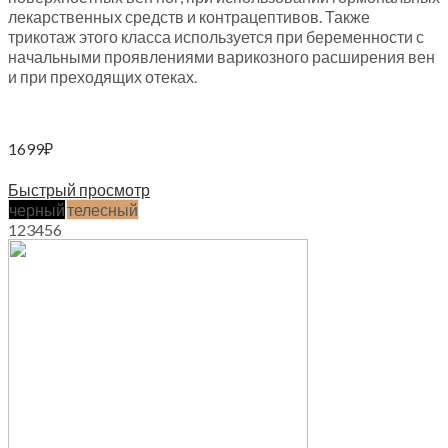
лекарственных средств и контрацептивов. Также
трикотаж этого класса используется при беременности с
начальными проявлениями варикозного расширения вен
и при преходящих отеках.
1699
₽
Выберите параметры
Быстрый просмотр
черный
телесный
1
2
3
4
5
6