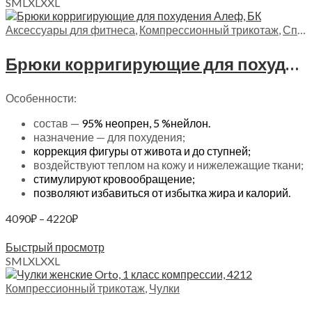
S
M
L
XL
XXL
Аксессуары для фитнеса
,
Компрессионный трикотаж
,
Спортивные товары
Брюки корригирующие для похудения Алеф, БК
Особенности:
состав —
95% неопрен,
5 %нейлон.
назначение — для похудения;
коррекция фигуры от живота и до ступней;
воздействуют теплом на кожу и нижележащие ткани;
стимулируют кровообращение;
позволяют избавиться от избытка жира и калорий.
Диапазон
4090
₽
–
4220
₽
цен:
Выберите параметры
4090₽
Быстрый просмотр
–
S
M
L
XL
XXL
4220₽
Компрессионный трикотаж
,
Чулки