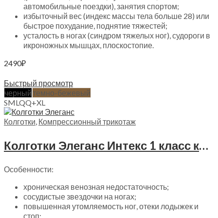
автомобильные поездки), занятия спортом;
избыточный вес (индекс массы тела больше 28) или
быстрое похудание, поднятие тяжестей;
усталость в ногах (синдром тяжелых ног), судороги в
икроножных мышцах, плоскостопие.
2490
₽
Выберите параметры
Быстрый просмотр
черный
темно-бежевый
S
M
L
Q
Q+
XL
Колготки
,
Компрессионный трикотаж
Колготки Элеганс Интекс 1 класс компрессии, ЭК 1
Особенности:
хроническая венозная недостаточность;
сосудистые звездочки на ногах;
повышенная утомляемость ног, отеки лодыжек и
стоп;