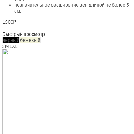
незначительное расширение вен длиной не более 5
см.
1500
₽
Выберите параметры
Быстрый просмотр
черный
бежевый
S
M
L
XL