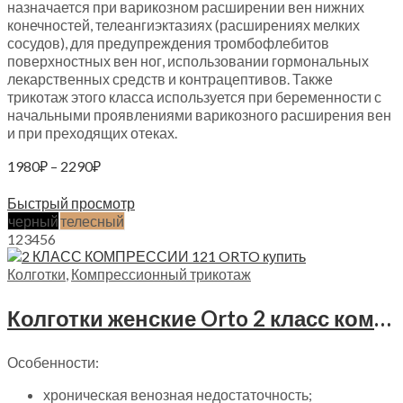
назначается при варикозном расширении вен нижних
конечностей, телеангиэктазиях (расширениях мелких
сосудов), для предупреждения тромбофлебитов
поверхностных вен ног, использовании гормональных
лекарственных средств и контрацептивов. Также
трикотаж этого класса используется при беременности с
начальными проявлениями варикозного расширения вен
и при преходящих отеках.
Диапазон
1980
₽
–
2290
₽
цен:
Выберите параметры
1980₽
Быстрый просмотр
–
черный
телесный
2290₽
1
2
3
4
5
6
Колготки
,
Компрессионный трикотаж
Колготки женские Orto 2 класс компрессии, 121 ORTO
Особенности:
хроническая венозная недостаточность;