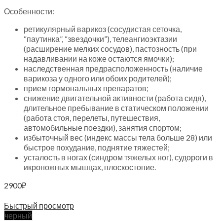
Особенности:
ретикулярный варикоз (сосудистая сеточка,
“паутинка”, “звездочки”), телеангиоэктазии
(расширение мелких сосудов), пастозность (при
надавливании на коже остаются ямочки);
наследственная предрасположенность (наличие
варикоза у одного или обоих родителей);
прием гормональных препаратов;
снижение двигательной активности (работа сидя),
длительное пребывание в статическом положении
(работа стоя, перелеты, путешествия,
автомобильные поездки), занятия спортом;
избыточный вес (индекс массы тела больше 28) или
быстрое похудание, поднятие тяжестей;
усталость в ногах (синдром тяжелых ног), судороги в
икроножных мышцах, плоскостопие.
2900
₽
Выберите параметры
Быстрый просмотр
черный