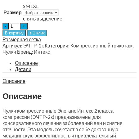
S
M
L
XL
Размер
снять выделение
Чулки
Элеганс
В корзину
в 1 клик
с
Размерная сетка
точечным
Артикул:
ЭЧТР-2к
Категории:
Компрессионный трикотаж
,
силиконом
Чулки
Бренд:
Интекс
2
класс,
Описание
Интекс
Детали
ЭЧТР-2к
Описание
бежевые
quantity
Описание
Чулки компрессионные Элеганс Интекс 2 класса
компрессии (ЭЧТР-2к) предназначены для
консервативного лечения заболеваний вен и снятия
отечности. Эта модель сочетает в себе доказанную
медицинскую эффективность и привлекательный