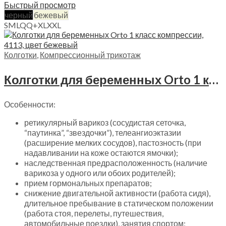
Быстрый просмотр
черный
бежевый
S
M
L
Q
Q+
XL
XXL
Колготки
,
Компрессионный трикотаж
Колготки для беременных Orto 1 класс компрессии, 4113
Особенности:
ретикулярный варикоз (сосудистая сеточка,
“паутинка”, “звездочки”), телеангиоэктазии
(расширение мелких сосудов), пастозность (при
надавливании на коже остаются ямочки);
наследственная предрасположенность (наличие
варикоза у одного или обоих родителей);
прием гормональных препаратов;
снижение двигательной активности (работа сидя),
длительное пребывание в статическом положении
(работа стоя, перелеты, путешествия,
автомобильные поездки), занятия спортом;