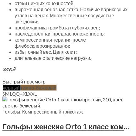
отеки нижних конечностей;
выраженная венозная сетка. Наличие варикозных
узлов на венах. Множественные сосудистые
звездочки;
профилактика тромбоза глубоких вен;
наследственная предрасположенность;
компрессионная терапия после
флебосклерозирования;
избыточный вес. Целлюлит;
длительные статические нагрузки.
3890
₽
Выберите параметры
Быстрый просмотр
черный
темно-бежевый
S
M
L
Q
Q+
XL
XXL
Гольфы
,
Компрессионный трикотаж
Гольфы женские Orto 1 класс компрессии, 310