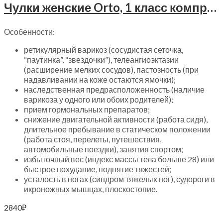
Чулки женские Orto, 1 класс компрессии, 4212
Особенности:
ретикулярный варикоз (сосудистая сеточка,
“паутинка”, “звездочки”), телеангиоэктазии
(расширение мелких сосудов), пастозность (при
надавливании на коже остаются ямочки);
наследственная предрасположенность (наличие
варикоза у одного или обоих родителей);
прием гормональных препаратов;
снижение двигательной активности (работа сидя),
длительное пребывание в статическом положении
(работа стоя, перелеты, путешествия,
автомобильные поездки), занятия спортом;
избыточный вес (индекс массы тела больше 28) или
быстрое похудание, поднятие тяжестей;
усталость в ногах (синдром тяжелых ног), судороги в
икроножных мышцах, плоскостопие.
2840
₽
Выберите параметры