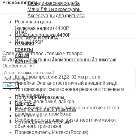
Price Summary
Скандинавская ходьба
Мячи ЛФК и аксессуары
Аксессуары для фитнеса
Розничная цена
(включая налоги)
4490
₽
О НАС
Цена распродажи
4490
₽
ДОСТАВКА И ОПЛАТА
Итого
4490
₽
ОТЗЫВЫ
СОВЕТЫ
Спешите, осталось только 5 товара
АКЦИИ
КОНТАКТЫ
Особенности:
Класс компрессии: 2 (22-32 мм рт. ст.);
Линейка: Элеганс (эстетичный внешний вид);
Поиск
Тип фиксации: силиконовая резинка с точечным
напылением;
Популярные разделы
Состав: полиамид, лайкра;
Бандажи
Назначение: лечение варикоза, снятие отеков,
Компрессионный трикотаж
профилактика тромбоза;
Массажеры
Особенность: гладкая вязка, неотличимая от
Ортопедические стельки
обычного трикотажа;
Производитель: Интекс (Россия).