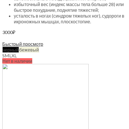
избыточный вес (индекс массы тела больше 28) или
быстрое похудание, поднятие тяжестей;
усталость в ногах (синдром тяжелых ног), судороги в
икроножных мышцах, плоскостопие.
3000
₽
Выберите параметры
Быстрый просмотр
черный
бежевый
S
M
L
XL
Нет в наличии