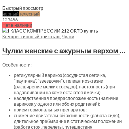
цен:
Выберите параметры
1690₽
Быстрый просмотр
–
черный
телесный
3199₽
1
2
3
4
5
6
Нет в наличии
Компрессионный трикотаж
,
Чулки
Чулки женские с ажурным верхом Orto, 1 класс компрессии, 212 ORTO
Особенности:
ретикулярный варикоз (сосудистая сеточка,
“паутинка”, “звездочки”), телеангиоэктазии
(расширение мелких сосудов), пастозность (при
надавливании на коже остаются ямочки);
наследственная предрасположенность (наличие
варикоза у одного или обоих родителей);
прием гормональных препаратов;
снижение двигательной активности (работа сидя),
длительное пребывание в статическом положении
(работа стоя, перелеты, путешествия,