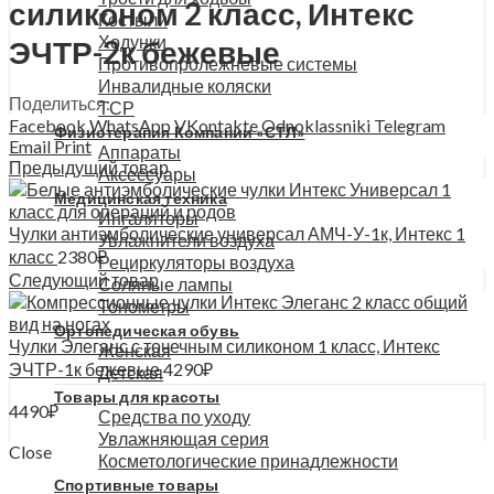
силиконом 2 класс, Интекс
Костыли
Ходунки
ЭЧТР-2к бежевые
Противопролежневые системы
Инвалидные коляски
Поделиться:
ТСР
Facebook
WhatsApp
VKontakte
Odnoklassniki
Telegram
Физиотерапия Компании «СТЛ»
Email
Print
Аппараты
Предыдущий товар
Аксессуары
Медицинская техника
Ингаляторы
Чулки антиэмболические универсал АМЧ-У-1к, Интекс 1
Увлажнители воздуха
класс
2380
₽
Рециркуляторы воздуха
Следующий товар
Соляные лампы
Тонометры
Ортопедическая обувь
Чулки Элеганс с точечным силиконом 1 класс, Интекс
Женская
ЭЧТР-1к бежевые
4290
₽
Детская
Товары для красоты
4490
₽
Средства по уходу
Увлажняющая серия
Close
Косметологические принадлежности
Спортивные товары