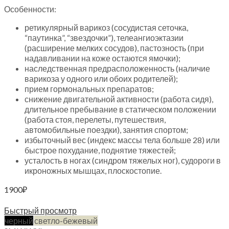
Особенности:
ретикулярный варикоз (сосудистая сеточка,
“паутинка”, “звездочки”), телеангиоэктазии
(расширение мелких сосудов), пастозность (при
надавливании на коже остаются ямочки);
наследственная предрасположенность (наличие
варикоза у одного или обоих родителей);
прием гормональных препаратов;
снижение двигательной активности (работа сидя),
длительное пребывание в статическом положении
(работа стоя, перелеты, путешествия,
автомобильные поездки), занятия спортом;
избыточный вес (индекс массы тела больше 28) или
быстрое похудание, поднятие тяжестей;
усталость в ногах (синдром тяжелых ног), судороги в
икроножных мышцах, плоскостопие.
1900
₽
Выберите параметры
Быстрый просмотр
черный
светло-бежевый