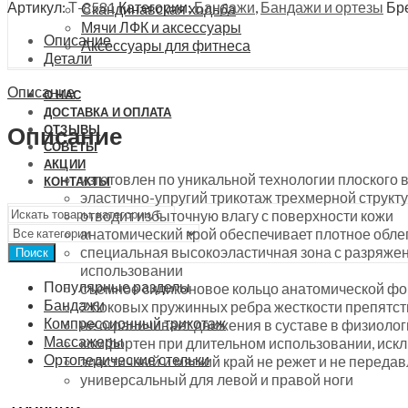
на
Артикул:
Т-8581
Категории:
Бандажи
,
Бандажи и ортезы
Бр
Скандинавская ходьба
коленный
Мячи ЛФК и аксессуары
сустав
Описание
Аксессуары для фитнеса
Trives
Детали
Evolution,
Описание
Т-8581
О НАС
quantity
ДОСТАВКА И ОПЛАТА
Описание
ОТЗЫВЫ
СОВЕТЫ
АКЦИИ
изготовлен по уникальной технологии плоского 
КОНТАКТЫ
эластично-упругий трикотаж трехмерной структу
отводит избыточную влагу с поверхности кожи
анатомический крой обеспечивает плотное обле
специальная высокоэластичная зона с разряжен
Поиск
использовании
Популярные разделы
съемное силиконовое кольцо анатомической фо
Бандажи
2 боковых пружинных ребра жесткости препятс
Компрессионный трикотаж
не ограничивает движения в суставе в физиолог
Массажеры
комфортен при длительном использовании, иск
Ортопедические стельки
эластичный и мягкий край не режет и не передав
универсальный для левой и правой ноги