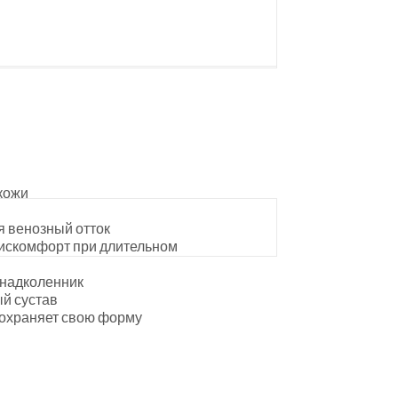
 кожи
я венозный отток
дискомфорт при длительном
 надколенник
й сустав
 сохраняет свою форму