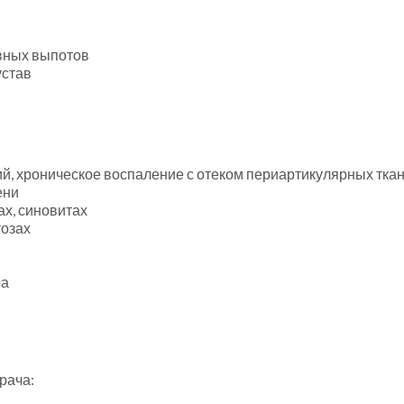
авных выпотов
устав
й, хроническое воспаление с отеком периартикулярных тка
ени
ах, синовитах
тозах
ра
рача: