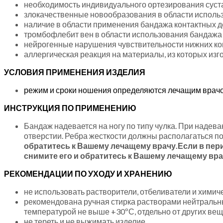
необходимость индивидуального ортезирования суст
злокачественные новообразования в области исполь
наличие в области применения бандажа контактных д
тромбофлебит вен в области использования бандажа
нейрогенные нарушения чувствительности нижних ко
аллергическая реакция на материалы, из которых изг
УСЛОВИЯ ПРИМЕНЕНИЯ ИЗДЕЛИЯ
режим и сроки ношения определяются лечащим врач
ИНСТРУКЦИЯ ПО ПРИМЕНЕНИЮ
Бандаж надевается на ногу по типу чулка. При надев
отверстии. Ребра жесткости должны располагаться по
обратитесь к Вашему лечащему врачу.
Если в пер
снимите его и обратитесь к Вашему лечащему вра
РЕКОМЕНДАЦИИ ПО УХОДУ И ХРАНЕНИЮ
не использовать растворители, отбеливатели и химич
рекомендована ручная стирка растворами нейтральны
температурой не выше +30ºС, отдельно от других ве
не тереть и не выжимать изделие