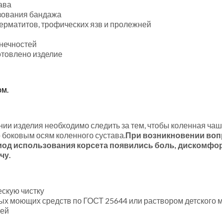
ава
зования бандажа
ерматитов, трофических язв и пролежней
нечностей
отовлено изделие
ом.
ании изделия необходимо следить за тем, чтобы коленная ч
 боковым осям коленного сустава.
При возникновении воп
иод использования корсета появились боль, дискомфо
чу.
ескую чистку
х моющих средств по ГОСТ 25644 или раствором детского м
щей