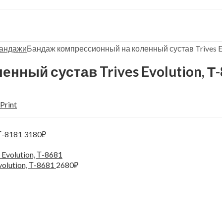
андажи
Бандаж компрессионный на коленный сустав Trives Ev
ный сустав Trives Evolution, Т
Print
 Т-8181
3180
₽
olution, Т-8681
2680
₽