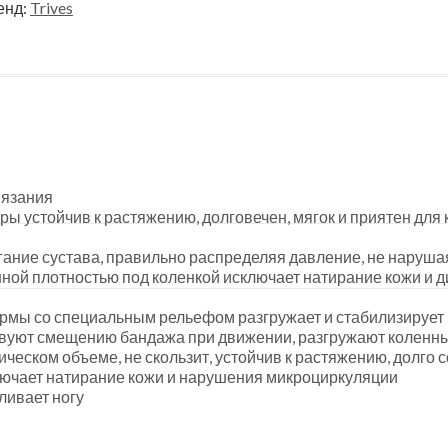
енд:
Trives
вязания
ры устойчив к растяжению, долговечен, мягок и приятен для
гание сустава, правильно распределяя давление, не наруша
ной плотностью под коленкой исключает натирание кожи и 
рмы со специальным рельефом разгружает и стабилизирует
твуют смещению бандажа при движении, разгружают коленны
ическом объеме, не скользит, устойчив к растяжению, долго
лючает натирание кожи и нарушения микроциркуляции
ливает ногу