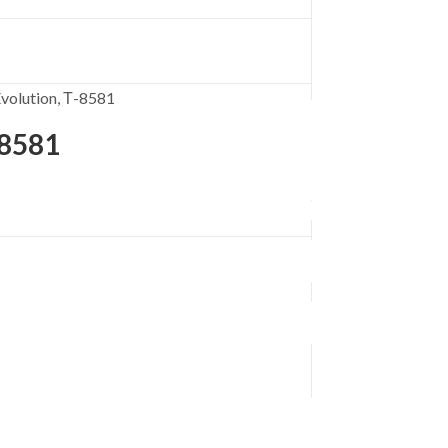
olution, Т-8581
-8581