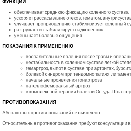
ФУНКЦИИ
обеспечивает среднюю фиксацию коленного сустава
ускоряет рассасывание отеков, гематом, внутрисуст
улучшает проприоцепцию, стабилизирует коленный с
разгружает и стабилизирует надколенник
уменьшает болевые ощущения
ПОКАЗАНИЯ К ПРИМЕНЕНИЮ
воспалительные явления после травм и операци
нестабильность в коленном суставе легкой степ
гемартроз, выпот в суставе при артритах, бурсит
болевой синдром при тендомиопатиях, лигамен
начальные проявления гонартроза
пателлофеморальный артроз
в комплексной терапии болезни Осгуда-Шлатте
ПРОТИВОПОКАЗАНИЯ
Абсолютных противопоказаний не выявлено.
Относительные противопоказания, требуют консультации в