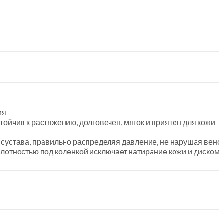
ия
тойчив к растяжению, долговечен, мягок и приятен для кожи
 сустава, правильно распределяя давление, не нарушая вен
лотностью под коленкой исключает натирание кожи и диско