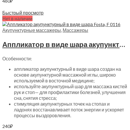
460
₽
Читать далее
Быстрый просмотр
Нет в наличии
Акупунктурные массажеры
,
Массажеры
Аппликатор в виде шара акупунктурный с магнитом и шипами Fosta, F 0116
Особенности:
аппликатор акупунктурный в виде шара создан на
основе акупунктурной массажной иглы, широко
используемой в восточной медицине;
используйте акупунктурный шар для массажа кистей
рук и стоп— для профилактики болезней, улучшения
сна, снятия стресса;
стимуляция акупунктурных точек на стопах и
ладонях восстанавливает поток энергии и ускоряет
процессы выздоровления.
240
₽