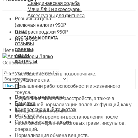
Скандинавская ходьба
Мячи ЛФК и аксессуары
Аксессуары для фитнеса
Розничная цена
(включая налоги)
950
₽
Цена распродажи
950
₽
О НАС
ДОСТАВКА И ОПЛАТА
Итого
950
₽
ОТЗЫВЫ
Нет в наличии
СОВЕТЫ
АКЦИИ
КОНТАКТЫ
Особенности:
Уменьшение болей в позвоночнике.
Улучшение сна.
Повышении работоспособности и жизненного
Поиск
тонуса.
Популярные разделы
Устранении половых расстройств, а также в
Бандажи
дальнейшей нормализации половых функций, как у
Компрессионный трикотаж
женщин, так и у мужчин.
Массажеры
Сокращении времени восстановления после
Ортопедические стельки
переломов, черепно-мозговых травм, инсультов,
операций.
Нормализация обмена веществ.