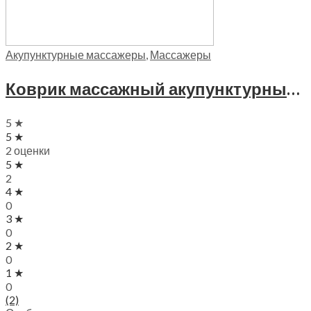
Акупунктурные массажеры
,
Массажеры
Коврик массажный акупунктурный 74х42см Trives, М-701
5 ★
5 ★
2 оценки
5 ★
2
4 ★
0
3 ★
0
2 ★
0
1 ★
0
(2)