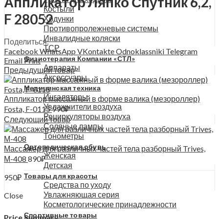
Аппликатор Ляпко Спутник 6,2,
Костыли
F 28052
Ходунки
Противопролежневые системы
Инвалидные коляски
Поделиться:
ТСР
Facebook
WhatsApp
VKontakte
Odnoklassniki
Telegram
Физиотерапия Компании «СТЛ»
Email
Print
Аппараты
Предыдущий товар
Аксессуары
Медицинская техника
Ингаляторы
Аппликатор массажный в форме валика (мезороллер)
Увлажнители воздуха
Fosta, F-0115
990
₽
Рециркуляторы воздуха
Следующий товар
Соляные лампы
Тонометры
Ортопедическая обувь
Массажер для различных частей тела разборный Trives,
Женская
М-408
890
₽
Детская
Товары для красоты
950
₽
Средства по уходу
Увлажняющая серия
Close
Косметологические принадлежности
Спортивные товары
Price Summary