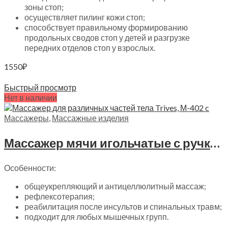
зоны стоп;
осуществляет пилинг кожи стоп;
способствует правильному формированию
продольных сводов стоп у детей и разгрузке
передних отделов стоп у взрослых.
1550
₽
Читать далее
Быстрый просмотр
Нет в наличии
Массажеры
,
Массажные изделия
Массажер мячи игольчатые с ручкой (2 мяча) Trives, М-402
Особенности:
общеукрепляющий и антицеллюлитный массаж;
рефлексотерапия;
реабилитация после инсультов и спинальных травм;
подходит для любых мышечных групп.