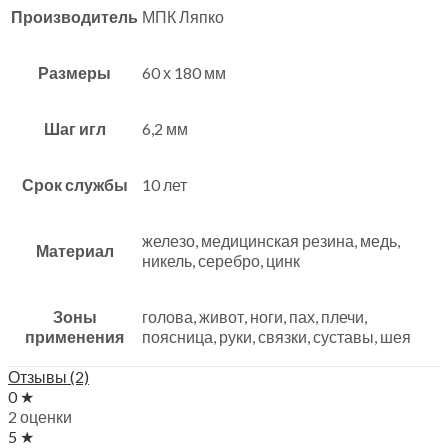
Производитель
МПК Ляпко
Размеры
60 х 180 мм
Шаг игл
6,2 мм
Срок службы
10 лет
железо, медицинская резина, медь,
Материал
никель, серебро, цинк
Зоны
голова, живот, ноги, пах, плечи,
применения
поясница, руки, связки, суставы, шея
Отзывы (2)
0 ★
2 оценки
5 ★