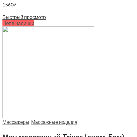
1560
₽
Читать далее
Быстрый просмотр
Нет в наличии
Массажеры
,
Массажные изделия
Мяч массажный Trives (диам. 5см), М-105