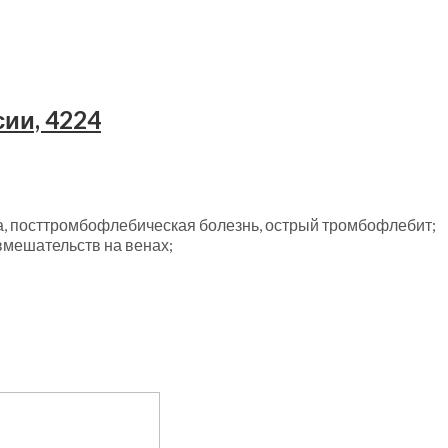
сии, 4224
ка, посттромбофлебическая болезнь, острый тромбофлебит;
вмешательств на венах;