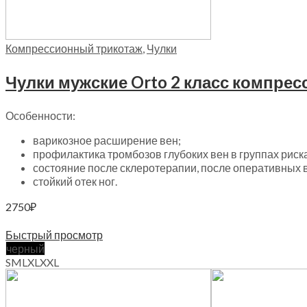
Компрессионный трикотаж
,
Чулки
Чулки мужские Orto 2 класс компрес
Особенности:
варикозное расширение вен;
профилактика тромбозов глубоких вен в группах рис
состояние после склеротерапии, после оперативных 
стойкий отек ног.
2750
₽
Выберите параметры
Быстрый просмотр
черный
S
M
L
XL
XXL