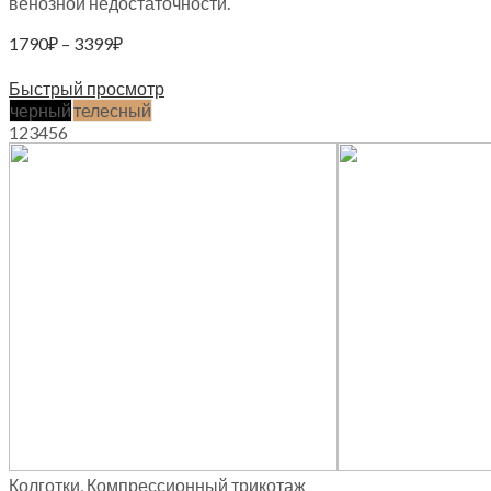
венозной недостаточности.
Диапазон
1790
₽
–
3399
₽
цен:
Выберите параметры
1790₽
Быстрый просмотр
–
черный
телесный
3399₽
1
2
3
4
5
6
Колготки
,
Компрессионный трикотаж