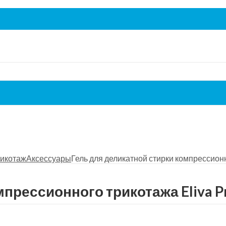
икотаж
Аксессуары
Гель для деликатной стирки компрессионно
рессионного трикотажа Eliva Pre