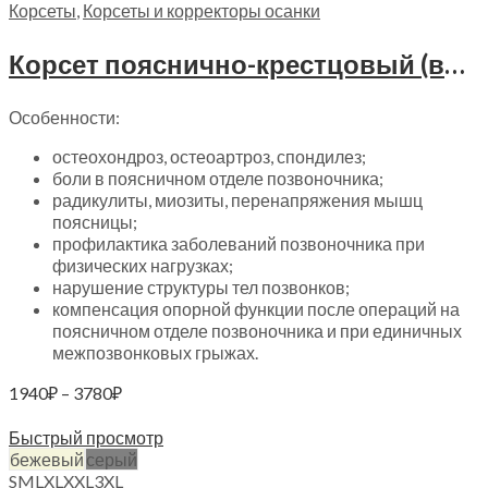
Корсеты
,
Корсеты и корректоры осанки
Корсет пояснично-крестцовый (высота 27см) Trives, Т-1588
Особенности:
остеохондроз, остеоартроз, спондилез;
боли в поясничном отделе позвоночника;
радикулиты, миозиты, перенапряжения мышц
поясницы;
профилактика заболеваний позвоночника при
физических нагрузках;
нарушение структуры тел позвонков;
компенсация опорной функции после операций на
поясничном отделе позвоночника и при единичных
межпозвонковых грыжах.
Диапазон
1940
₽
–
3780
₽
цен:
Выберите параметры
1940₽
Быстрый просмотр
–
бежевый
серый
3780₽
S
M
L
XL
XXL
3XL