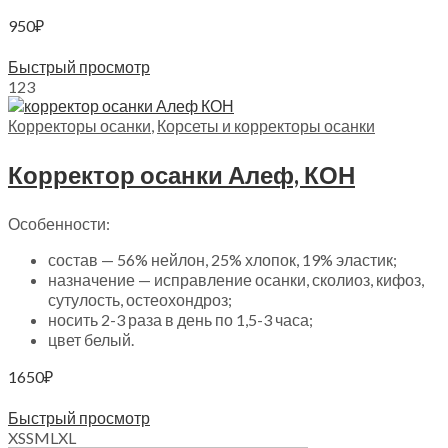
950
₽
Выберите параметры
Быстрый просмотр
1
2
3
Корректоры осанки
,
Корсеты и корректоры осанки
Корректор осанки Алеф, КОН
Особенности:
состав — 56% нейлон, 25% хлопок, 19% эластик;
назначение — исправление осанки, сколиоз, кифоз,
сутулость, остеохондроз;
носить 2-3 раза в день по 1,5-3 часа;
цвет белый.
1650
₽
Выберите параметры
Быстрый просмотр
XS
S
M
L
XL