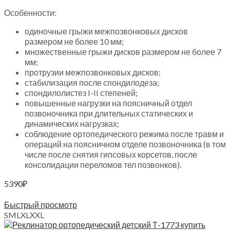
Особенности:
одиночные грыжи межпозвонковых дисков
размером не более 10 мм;
множественные грыжи дисков размером не более 7
мм;
протрузии межпозвонковых дисков;
стабилизация после спондилодеза;
спондилолистез I-II степеней;
повышенные нагрузки на поясничный отдел
позвоночника при длительных статических и
динамических нагрузках;
соблюдение ортопедического режима после травм и
операций на поясничном отделе позвоночника (в том
числе после снятия гипсовых корсетов, после
консолидации переломов тел позвонков).
5390
₽
Выберите параметры
Быстрый просмотр
S
M
L
XL
XXL