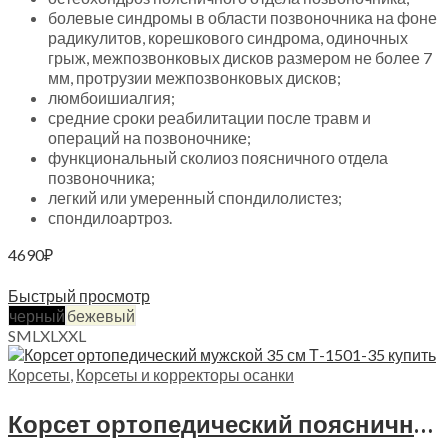
болевые синдромы в области позвоночника на фоне
радикулитов, корешкового синдрома, одиночных
грыж, межпозвонковых дисков размером не более 7
мм, протрузии межпозвонковых дисков;
люмбоишиалгия;
средние сроки реабилитации после травм и
операций на позвоночнике;
функциональный сколиоз поясничного отдела
позвоночника;
легкий или умеренный спондилолистез;
спондилоартроз.
4690
₽
Выберите параметры
Быстрый просмотр
черный
бежевый
S
M
L
XL
XXL
Корсеты
,
Корсеты и корректоры осанки
Корсет ортопедический пояснично-крестцовый мужской (высота 35см)Trives, Т-1501-35 (Т.56.91)