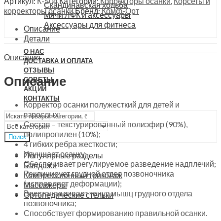
Артикул:
К-504
Категории:
Корректоры осанки
,
Корсеты и
Скандинавская ходьба
К-504
корректоры осанки
Бренд:
Комф-Орт
Мячи ЛФК и аксессуары
quantity
Аксессуары для фитнеса
Описание
Детали
О НАС
Описание
ДОСТАВКА И ОПЛАТА
ОТЗЫВЫ
Описание
СОВЕТЫ
АКЦИИ
КОНТАКТЫ
Корректор осанки полужесткий для детей и
взрослых;
Состав – текстурированный полиэфир (90%),
полипропилен (10%);
Поиск
4 гибких ребра жесткости;
Улучшает осанку;
Популярные разделы
Обеспечивает регулируемое разведение надплечий;
Бандажи
Реклинирует грудной отдел позвоночника
Компрессионный трикотаж
(исправляет деформации);
Массажеры
Восстанавливает тонус мышц грудного отдела
Ортопедические стельки
позвоночника;
Способствует формированию правильной осанки.