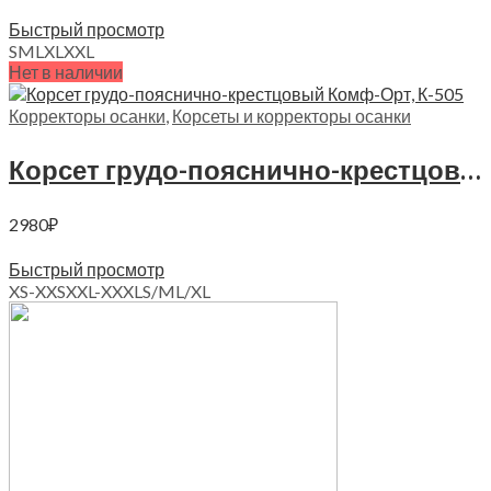
Выберите параметры
Быстрый просмотр
S
M
L
XL
XXL
Нет в наличии
Корректоры осанки
,
Корсеты и корректоры осанки
Корсет грудо-пояснично-крестцовый Комф-Орт, К-505
2980
₽
Выберите параметры
Быстрый просмотр
XS-XXS
XXL-XXXL
S/M
L/XL