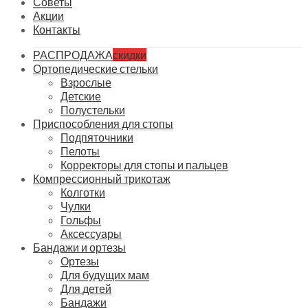
Советы
Акции
Контакты
РАСПРОДАЖА
скидки
Ортопедические стельки
Взрослые
Детские
Полустельки
Приспособления для стопы
Подпяточники
Пелоты
Корректоры для стопы и пальцев
Компрессионный трикотаж
Колготки
Чулки
Гольфы
Аксессуары
Бандажи и ортезы
Ортезы
Для будущих мам
Для детей
Бандажи