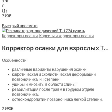
1 ★
0
(1)
790
₽
Читать далее
Быстрый просмотр
Корректоры осанки
,
Корсеты и корректоры осанки
Корректор осанки для взрослых Trives, Т-1774
Особенности:
различные варианты нарушения осанки;
кифотическая и сколиотическая деформации
позвоночника I-II степени;
ушибы и миозиты в области спины;
реабилитация после травм в грудном отделе
позвоночника;
остеохондропатии позвоночника легкой степени.
2990
₽