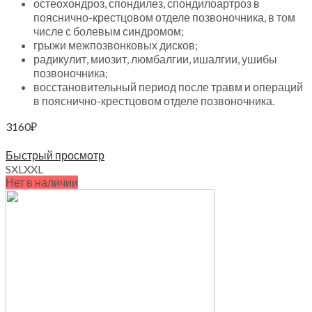
остеохондроз, спондилез, спондилоартроз в
пояснично-крестцовом отделе позвоночника, в том
числе с болевым синдромом;
грыжи межпозвонковых дисков;
радикулит, миозит, люмбалгии, ишалгии, ушибы
позвоночника;
восстановительный период после травм и операций
в пояснично-крестцовом отделе позвоночника.
3160
₽
Выберите параметры
Быстрый просмотр
S
XL
XXL
Нет в наличии