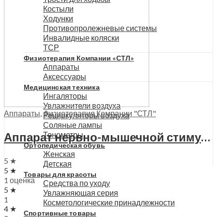
Костыли
Ходунки
Противопролежневые системы
Инвалидные коляски
ТСР
Физиотерапия Компании «СТЛ»
Аппараты
Аксессуары
Медицинская техника
Ингаляторы
Увлажнители воздуха
Аппараты
,
Физиотерапия Компании "СТЛ"
Рециркуляторы воздуха
Соляные лампы
Аппарат нервно-мышечной стимуляции АНМС Меркурий, А101
Тонометры
Ортопедическая обувь
Женская
5 ★
Детская
5 ★
Товары для красоты
1 оценка
Средства по уходу
5 ★
Увлажняющая серия
1
Косметологические принадлежности
4 ★
Спортивные товары