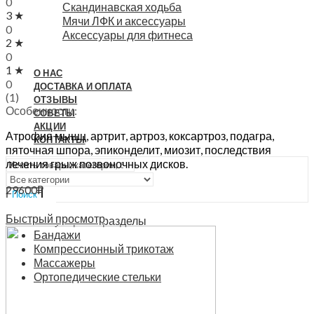
0
Скандинавская ходьба
3 ★
Мячи ЛФК и аксессуары
0
Аксессуары для фитнеса
2 ★
0
1 ★
О НАС
0
ДОСТАВКА И ОПЛАТА
(1)
ОТЗЫВЫ
Особенности:
СОВЕТЫ
АКЦИИ
Атрофия мышц, артрит, артроз, коксартроз, подагра,
КОНТАКТЫ
пяточная шпора, эпиконделит, миозит, последствия
лечения грыж позвоночных дисков.
29600
₽
Поиск
В корзину
Быстрый просмотр
Популярные разделы
Бандажи
Компрессионный трикотаж
Массажеры
Ортопедические стельки