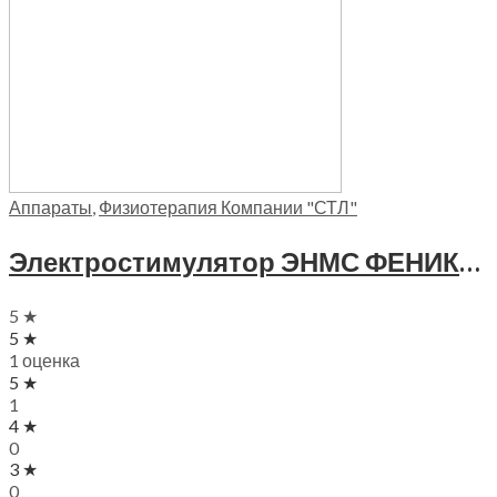
Аппараты
,
Физиотерапия Компании "СТЛ"
Электростимулятор ЭНМС ФЕНИКС, А106
5 ★
5 ★
1 оценка
5 ★
1
4 ★
0
3 ★
0