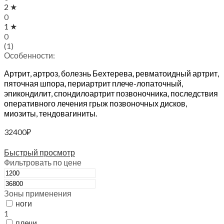
2 ★
0
1 ★
0
(1)
Особенности:
Артрит, артроз, болезнь Бехтерева, ревматоидный артрит,
пяточная шпора, периартрит плече-лопаточный,
эпикондилит, спондилоартрит позвоночника, последствия
оперативного лечения грыж позвоночных дисков,
миозиты, тендовагиниты.
32400
₽
В корзину
Быстрый просмотр
Фильтровать по цене
Зоны применения
ноги
1
плечи